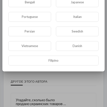
Bengali
Japanese
Общество
Происшествия
События
Portuguese
Italian
Спорт
Комедия
Развлечение
Новости и политика
Криминал
Культура
Persian
Swedish
Флора и фауна
ЖКХ
История
Медицина
Юмор
Наука и образование
Vietnamese
Danish
Религия
Экономика
Экология
Filipino
Технологии
Другая
ДРУГОЕ ЭТОГО АВТОРА
Угадайте, сколько было
продано украинских товаров в