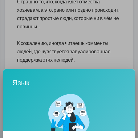
Страшно то, что, когда идёт отместка
хозяевам, а это, рано или поздно происходит,
страдают простые люди, которые ни в чём не
повинны...
К сожалению, иногда читаешь комменты
людей, где чувствуется завуалированная
поддержка этих нелюдей.
Пишущие не понимают, что следующими
Язык
могут быть они, и не имеет значения, что
палач и жертва поклоняются одному и тому
же богу...
«
Стрельба в Сан-Бернардино
произошла 2
декабря около 11:00 по местному времени
(22:00 мск). Преступники ворвались в