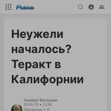
Неужели
началось?
Теракт в
Калифорнии
Альберт Восканян
01/01/70 • 5,128
Просмотры •
0