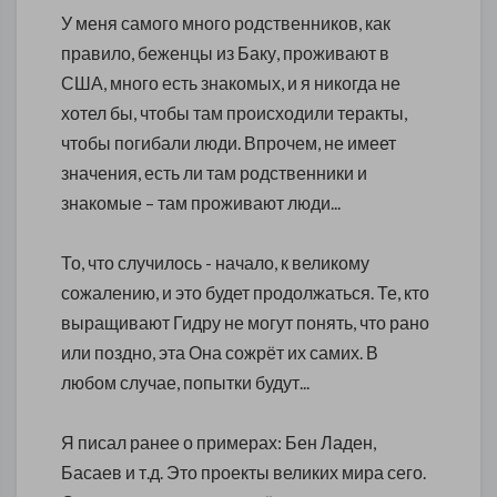
У меня самого много родственников, как
правило, беженцы из Баку, проживают в
США, много есть знакомых, и я никогда не
хотел бы, чтобы там происходили теракты,
чтобы погибали люди. Впрочем, не имеет
значения, есть ли там родственники и
знакомые – там проживают люди...
То, что случилось - начало, к великому
сожалению, и это будет продолжаться. Те, кто
выращивают Гидру не могут понять, что рано
или поздно, эта Она сожрёт их самих. В
любом случае, попытки будут...
Я писал ранее о примерах: Бен Ладен,
Басаев и т.д. Это проекты великих мира сего.