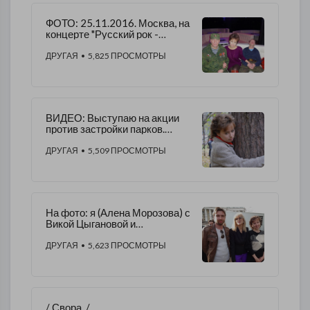
ФОТО: ​25.11.2016. Москва, на
концерте "Русский рок -
русским воинам". - Алена
Морозова.​
ДРУГАЯ
• 5,825 ПРОСМОТРЫ
ВИДЕО: Выступаю на акции
против застройки парков.
(Москва, 08.10.2016) - Алена
Морозова
ДРУГАЯ
• 5,509 ПРОСМОТРЫ
На фото: я (Алена Морозова) с
Викой Цыгановой и
режиссером-оператором
Александром, ​02.05.2016 г.
ДРУГАЯ
• 5,623 ПРОСМОТРЫ
/ Свора. /