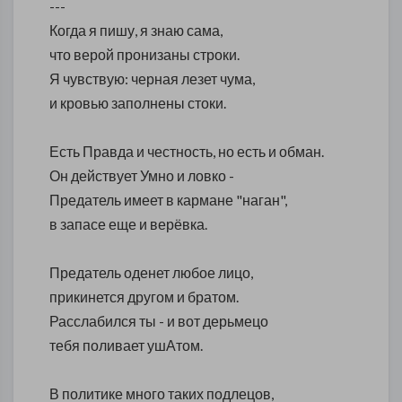
---
Когда я пишу, я знаю сама,
что верой пронизаны строки.
Я чувствую: черная лезет чума,
и кровью заполнены стоки.
Есть Правда и честность, но есть и обман.
Он действует Умно и ловко -
Предатель имеет в кармане "наган",
в запасе еще и верёвка.
Предатель оденет любое лицо,
прикинется другом и братом.
Расслабился ты - и вот дерьмецо
тебя поливает ушАтом.
В политике много таких подлецов,