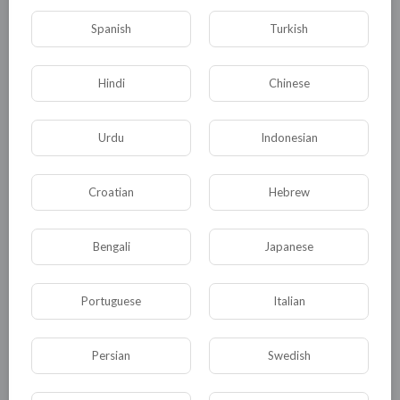
Spanish
Turkish
Общая
Политика
В мире
Hindi
Chinese
Общество
Происшествия
События
Urdu
Indonesian
Спорт
Комедия
Развлечение
Новости и политика
Криминал
Культура
Croatian
Hebrew
Флора и фауна
ЖКХ
История
Bengali
Japanese
Медицина
Юмор
Наука и образование
Религия
Экономика
Экология
Portuguese
Italian
Технологии
Другая
Persian
Swedish
ДРУГОЕ ЭТОГО АВТОРА