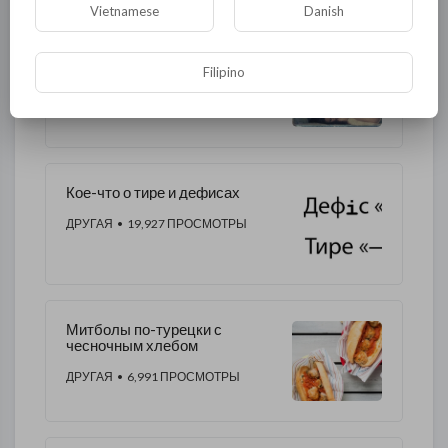
Vietnamese
Danish
ПРАВИЛА ЖИЗНИ
ИНФАНТИЛЬНОЙ БАБЫ
Filipino
ДРУГАЯ
• 7,558 ПРОСМОТРЫ
Кое-что о тире и дефисах
ДРУГАЯ
• 19,927 ПРОСМОТРЫ
Митболы по-турецки с
чесночным хлебом
ДРУГАЯ
• 6,991 ПРОСМОТРЫ