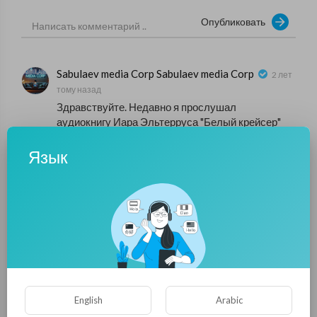
Опубликовать
Sabulaev media Corp Sabulaev media Corp
2 лет
тому назад
Здравствуйте. Недавно я прослушал
аудиокнигу Иара Эльтерруса "Белый крейсер"
(настоящее имя писателя Игорь Тертышный).
Главный герой романа, старший лейтенант
Язык
Красной Армии Алексей Коршунов, случайно
попадает в далекое будущее (причем
безвозвратно) прямиком из 1943 года, где также
случайно оказывается на борту имперского
космического крейсера, принадлежавшего
Росской Империи, под которой
подразумевается Россия, только в будущем. По
воле судьбы, искусственный интеллект
крейсера признает Алексея своим капитаном,
что автоматически делает его императором
English
Arabic
Росской Империи. Главному герою предстоит