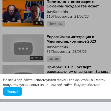
⁣Политолог： интеграция в
Союзном государстве может
быть примером для ЕАЭС
JurySamonkin
110 Просмотры
·
21/08/23
00:00
Политика
⁣Евразийская интеграция в
Многополярном мире 2023
JurySamonkin
31 Просмотры
·
28/05/23
00:02:17
Общая
⁣Призрак СССР：эксперт
рассказал, чем опасна для Запада
евразийская интеграция
JurySamonkin
На этом веб-сайте используются файлы cookie, чтобы вы могли
58 Просмотры
·
27/02/23
получить лучший опыт на нашем веб-сайте.
Выучить больше
00:22:22
Общая
Понял!