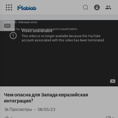
Code 150: Unknown error.
Download File: https://www.youtube.com/watch?v=s3zdO7oXWYs
Чем опасна для Запада евразийская
интеграция?
36
Просмотры
·
08/05/23