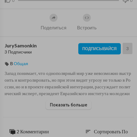
0
0
Поделиться
Встроить
JurySamonkin
3
ПОДПИСЫВАЙСЯ
3 Подписчики
В
Общая
Запад понимает, что однополярный мир уже невозможно выстр
оить и контролировать, но при этом видит угрозу не только в Ро
ссии, но и в проекте евразийской интеграции, рассуждает полит
ический эксперт, президент Евразийского института молодежн
ых инициатив Юрий Самонкин.
Показать больше
2 Комментарии
Сортировать По
sort