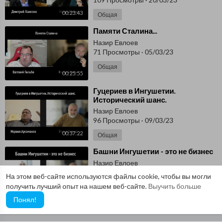
00:23:43
Общая
⁣Памяти Сталина...
Назир Евлоев
71 Просмотры
·
05/03/23
Общая
00:25:55
⁣Гуцериев в Ингушетии.
Исторический шанс.
Назир Евлоев
96 Просмотры
·
09/03/23
00:37:22
Общая
⁣Башни Ингушетии - это не бизнес
Назир Евлоев
71 Просмотры
·
10/03/23
На этом веб-сайте используются файлы cookie, чтобы вы могли
получить лучший опыт на нашем веб-сайте.
Выучить больше
Общая
00:30:30
Понял!