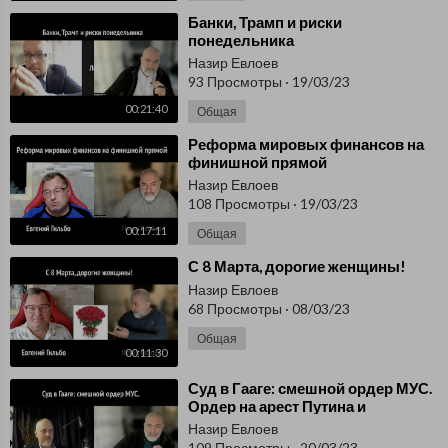
⁣Банки, Трамп и риски
понедельника
Назир Евлоев
93 Просмотры
·
19/03/23
00:21:40
Общая
⁣Реформа мировых финансов на
финишной прямой
Назир Евлоев
108 Просмотры
·
19/03/23
00:17:11
Общая
⁣С 8 Марта, дорогие женщины!
Назир Евлоев
68 Просмотры
·
08/03/23
Общая
00:11:30
⁣Суд в Гааге: смешной ордер МУС.
Ордер на арест Путина и
законность его выдачи.
Назир Евлоев
109 Просмотры
·
20/03/23