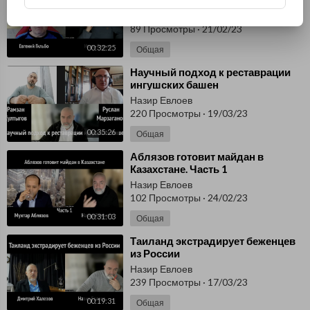
охлократии?
Назир Евлоев
89 Просмотры
·
21/02/23
00:32:25
Общая
⁣Научный подход к реставрации
ингушских башен
Назир Евлоев
220 Просмотры
·
19/03/23
00:35:26
Общая
⁣Аблязов готовит майдан в
Казахстане. Часть 1
Назир Евлоев
102 Просмотры
·
24/02/23
00:31:03
Общая
⁣Таиланд экстрадирует беженцев
из России
Назир Евлоев
239 Просмотры
·
17/03/23
00:19:31
Общая