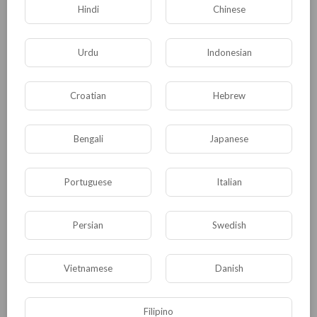
Hindi
Chinese
Общая
00:17:34
⁣ChatGPT и конец
Urdu
Indonesian
информационной эпохи
Назир Евлоев
68 Просмотры
·
19/02/23
Croatian
Hebrew
00:25:49
Общая
⁣Аблязов снова переходит в
Bengali
Japanese
наступление
Назир Евлоев
234 Просмотры
·
19/03/23
Portuguese
Italian
00:33:00
Общая
⁣Гибель Восточной Палестины
Persian
Swedish
Назир Евлоев
58 Просмотры
·
20/02/23
Vietnamese
Danish
Общая
00:15:39
⁣Чем отличается демократия от
Filipino