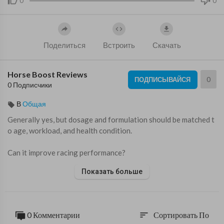
0
0
Поделиться
Встроить
Скачать
Horse Boost Reviews
0
ПОДПИСЫВАЙСЯ
0 Подписчики
В
Общая
⁣Generally yes, but dosage and formulation should be matched t
o age, workload, and health condition.
Can it improve racing performance?
It supports normal energy metabolism and recovery, which may
Показать больше
indirectly enhance performance when combined with training a
nd proper feeding.
Final Conclusion
0 Комментарии
Сортировать По
sort
Horse Boost Supplement represents a modern approach to equi