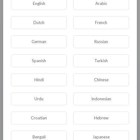
English
Arabic
Dutch
French
German
Russian
Spanish
Turkish
Hindi
Chinese
Poe Currency
1636453601527851_3623
Urdu
Indonesian
813 Просмотры
·
09/11/21
Croatian
Hebrew
Bengali
Japanese