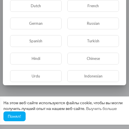
Dutch
French
German
Russian
Видео не найдено пока!
Spanish
Turkish
Hindi
Chinese
Urdu
Indonesian
Croatian
Hebrew
На этом веб-сайте используются файлы cookie, чтобы вы могли
получить лучший опыт на нашем веб-сайте.
Выучить больше
Bengali
Japanese
Понял!
Portuguese
Italian