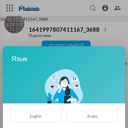
1641997807411167_3688
|
Подписчики
ПОДПИСЫВАЙСЯ
Язык
Статьи
Видео
Плейлисты
Понравившиеся
English
Arabic