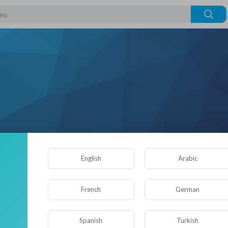
English
Arabic
счики
French
German
Понравившиеся видео
Об авторе
Spanish
Turkish