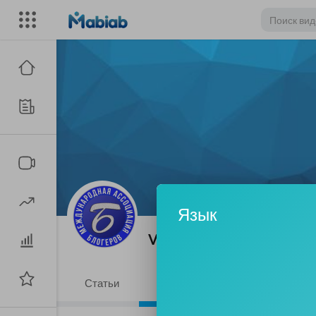
Язык
Veronica harvoth
|
Подпи
Статьи
Видео
Плейлисты