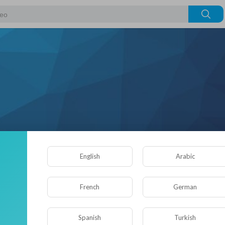
English
Arabic
French
German
Понравившиеся видео
Об авторе
Spanish
Turkish