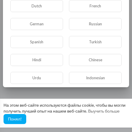
Dutch
French
German
Russian
Spanish
Turkish
Hindi
Chinese
Видео не найдено пока!
Urdu
Indonesian
Croatian
Hebrew
На этом веб-сайте используются файлы cookie, чтобы вы могли
получить лучший опыт на нашем веб-сайте.
Выучить больше
Bengali
Japanese
Понял!
Portuguese
Italian