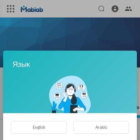
Язык
Tajmeels Clinic
|
Подписчики
ПОДПИСЫВАЙСЯ
Статьи
Видео
Плейлисты
Понравившиеся
English
Arabic