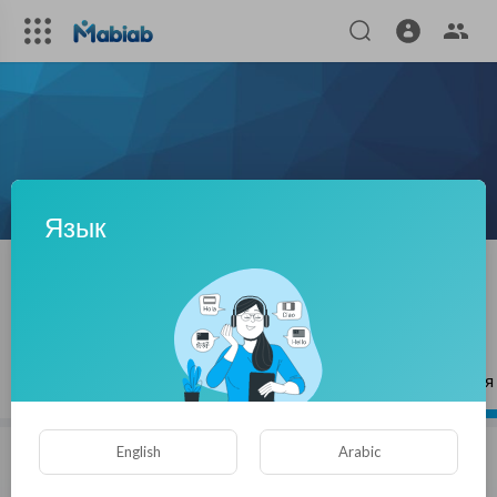
Язык
susmita bhosale
|
Подписчики
ПОДПИСЫВАЙСЯ
Статьи
Видео
Плейлисты
Понравившиеся
English
Arabic