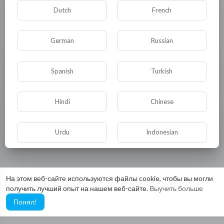
Dutch
French
German
Russian
Spanish
Turkish
Hindi
Chinese
Видео не найдено пока!
Urdu
Indonesian
Croatian
Hebrew
На этом веб-сайте используются файлы cookie, чтобы вы могли
получить лучший опыт на нашем веб-сайте.
Выучить больше
Bengali
Japanese
Понял!
Portuguese
Italian