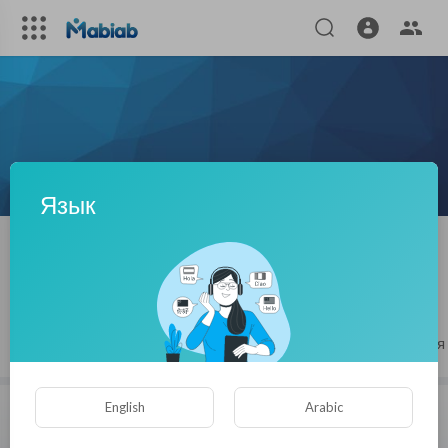
Язык
Jaro jarofixkaufen
|
Подписчики
ПОДПИСЫВАЙСЯ
Статьи
Видео
Плейлисты
Понравившиеся
English
Arabic