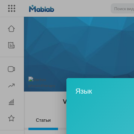
Язык
Vertex physiotherapy
|
Статьи
Видео
Плейлисты