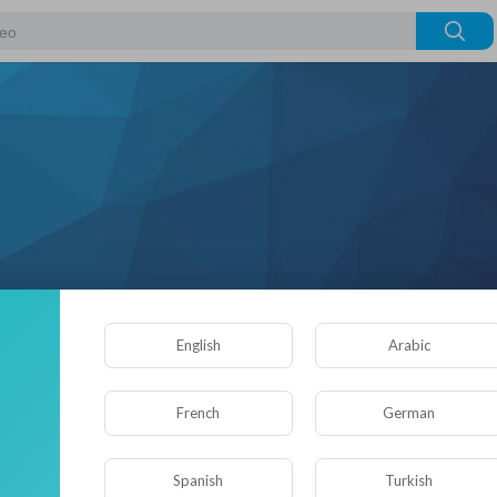
English
Arabic
Подписчики
French
German
Понравившиеся видео
Об авторе
Spanish
Turkish