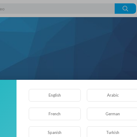
English
Arabic
|
Подписчики
French
German
Понравившиеся видео
Об авторе
Spanish
Turkish