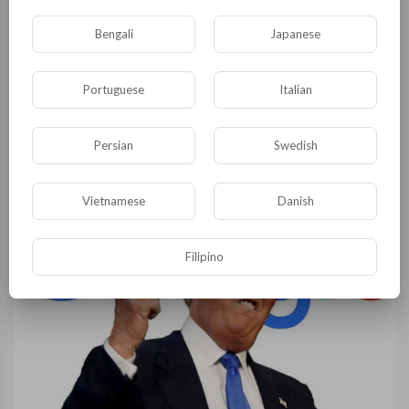
Bengali
Japanese
Portuguese
Italian
Преступление и наказание в мире либерального
безобразия
Persian
Swedish
Hunter_Tompson
2,230 Просмотры
·
03/05/21
Vietnamese
Danish
Filipino