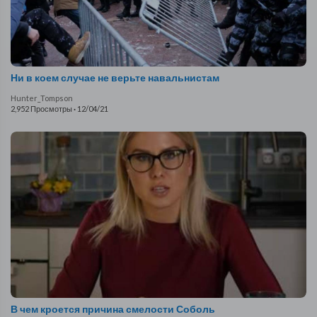
Ни в коем случае не верьте навальнистам
Hunter_Tompson
2,952 Просмотры
·
12/04/21
В чем кроется причина смелости Соболь