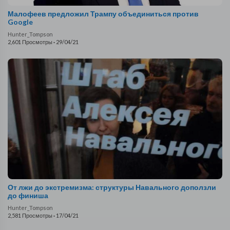
Малофеев предложил Трампу объединиться против
Google
Hunter_Tompson
2,601 Просмотры
·
29/04/21
От лжи до экстремизма: структуры Навального доползли
до финиша
Hunter_Tompson
2,581 Просмотры
·
17/04/21