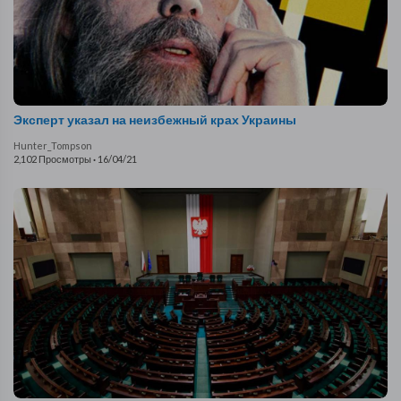
Эксперт указал на неизбежный крах Украины
Hunter_Tompson
2,102 Просмотры
·
16/04/21