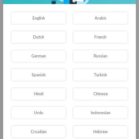
English
Arabic
Dutch
French
German
Russian
Spanish
Turkish
«Открытая Россия» закрывается
Hunter_Tompson
Hindi
Chinese
2,288 Просмотры
·
27/05/21
Urdu
Indonesian
Croatian
Hebrew