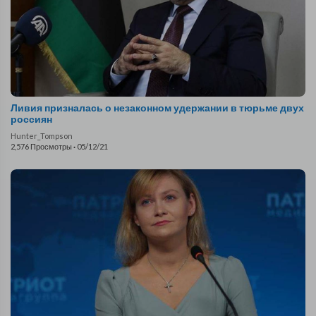
Ливия призналась о незаконном удержании в тюрьме двух
россиян
Hunter_Tompson
2,576 Просмотры
·
05/12/21