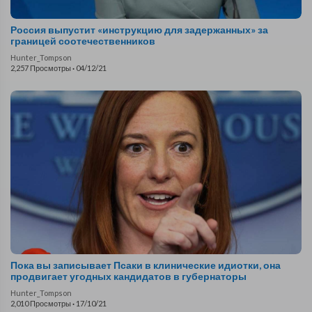
Россия выпустит «инструкцию для задержанных» за
границей соотечественников
Hunter_Tompson
2,257 Просмотры
·
04/12/21
Пока вы записывает Псаки в клинические идиотки, она
продвигает угодных кандидатов в губернаторы
Hunter_Tompson
2,010 Просмотры
·
17/10/21