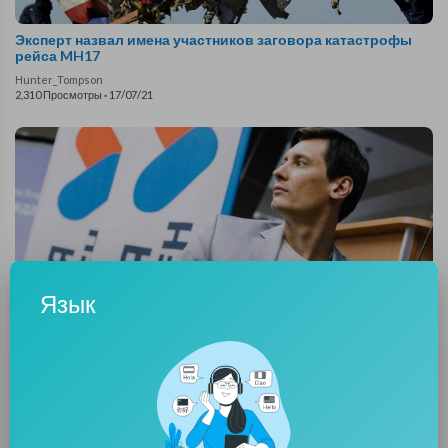
Эксперт назвал имена участников заговора катастрофы
рейса MH17
Hunter_Tompson
2,310 Просмотры
·
17/07/21
Язык
Гудков сбежал от российского правосудия в Незалежную
Hunter_Tompson
2,066 Просмотры
·
07/06/21