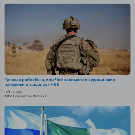
Грязная работёнка, или Чем занимаются украинские
наёмники в западных ЧВК
ig0r_russak
1,866 Просмотры
·
04/10/21