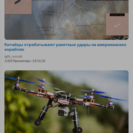
Китайцы отрабатывают ракетные удары на американских
кораблях
ig0r_russak
2,323 Просмотры
·
12/11/21