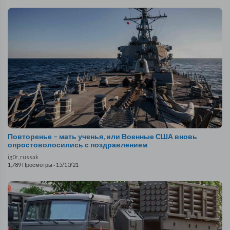
Повторенье – мать ученья, или Военные США вновь
опростоволосились с поздравлением
ig0r_russak
1,789 Просмотры
·
15/10/21