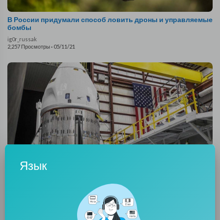
В России придумали способ ловить дроны и управляемые
бомбы
ig0r_russak
2,257 Просмотры
·
05/11/21
Язык
SpaceX не озаботился герметизацией туалетов на своих
космических кораблях
ig0r_russak
1,988 Просмотры
·
28/10/21