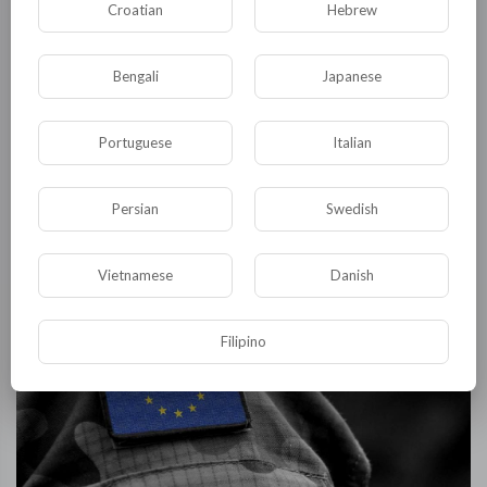
Croatian
Hebrew
Bengali
Japanese
Portuguese
Italian
КНДР снова навела шороху в Японском море
ig0r_russak
Persian
Swedish
1,773 Просмотры
·
20/10/21
Vietnamese
Danish
Filipino