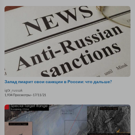
Запад пиарит свои санкции в России: что дальше?
ig0r_russak
1,934 Просмотры
·
17/11/21