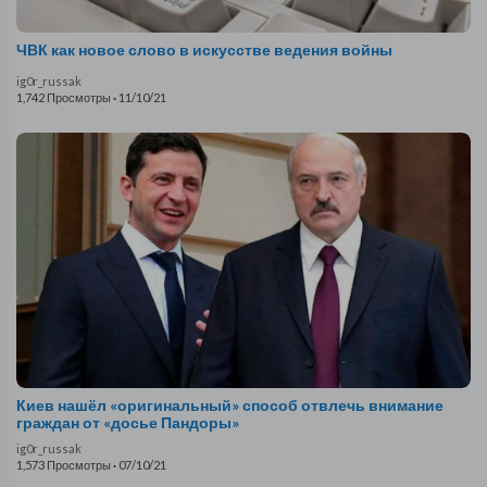
ЧВК как новое слово в искусстве ведения войны
ig0r_russak
1,742 Просмотры
·
11/10/21
Киев нашёл «оригинальный» способ отвлечь внимание
граждан от «досье Пандоры»
ig0r_russak
1,573 Просмотры
·
07/10/21