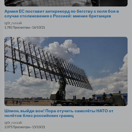
Армия ЕС поставит антирекорд по бегству с поля боя в
случае столкновения с Россией: мнение британцев
ig0r_russak
1,781 Просмотры
·
16/10/21
Шпион, выйди вон! Пора отучить самолёты НАТО от
полётов близ российских границ
ig0r_russak
2,075 Просмотры
·
15/10/21