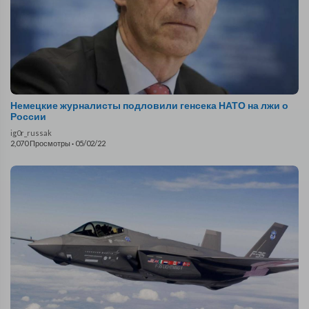
Немецкие журналисты подловили генсека НАТО на лжи о
России
ig0r_russak
2,070 Просмотры
·
05/02/22