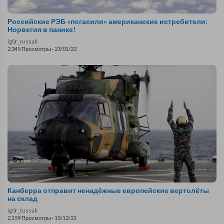
Российские РЭБ «погасили» американские истребители:
Норвегия в панике!
ig0r_russak
2,345 Просмотры
·
23/01/22
Канберра отправит ненадёжные европейские вертолёты
на склад
ig0r_russak
2,159 Просмотры
·
15/12/21