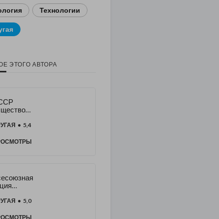
ология
Технологии
угая
ОЕ ЭТОГО АВТОРА
ССР
бщество
з
изисов
УГАЯ
• 5,4
РОСМОТРЫ
сесоюзная
ция
яСоветски
еловек и
УГАЯ
• 5,0
регор
ССР
РОСМОТРЫ