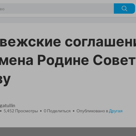
вежские соглашен
мена Родине Сове
зу
gatullin
 • 5,452 Просмотры •
0
Поделиться • Опубликовано в
Другая