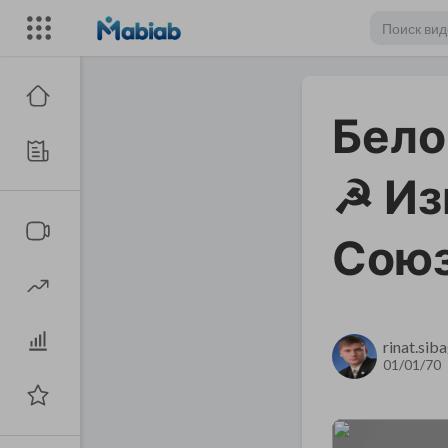
Бело
☭ Из
Сою
rinat.siba
01/01/70