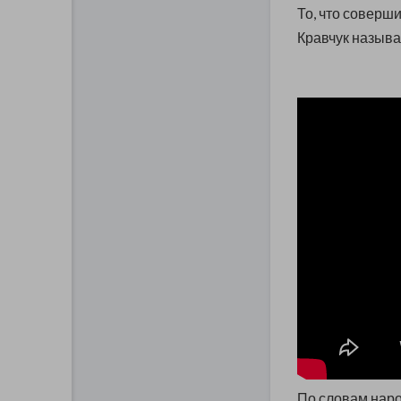
То, что соверш
Кравчук называ
По словам нар