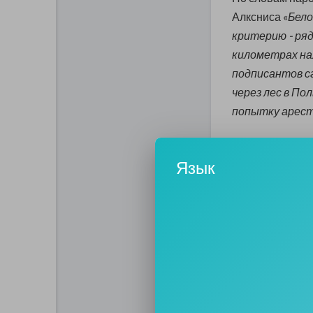
Алксниса «
Бело
критерию - ряд
километрах на
подписантов сг
через лес в По
попытку арест
Союз Советских
Язык
Советский Союз
Конституция 
Гражданин ССС
государства, с
авторитета. За
долг каждого г