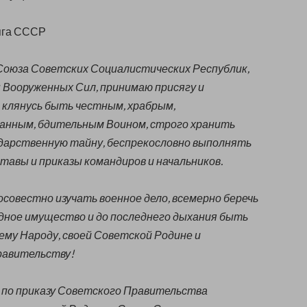
яга СССР
 Союза Советских Социалистических Республик,
 Вооруженных Сил, принимаю присягу и
клянусь быть честным, храбрым,
анным, бдительным Воином, строго хранить
ударственную тайну, беспрекословно выполнять
ставы и приказы командиров и начальников.
осовестно изучать военное дело, всемерно беречь
одное имущество и до последнего дыхания быть
ему Народу, своей Советской Родине и
равительству!
в по приказу Советского Правительства