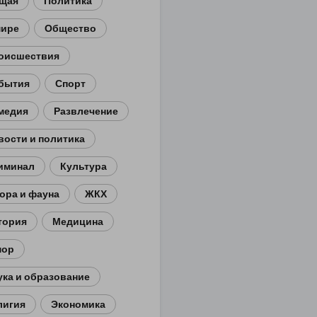
щая
Политика
мире
Общество
оисшествия
бытия
Спорт
медия
Развлечение
вости и политика
иминал
Культура
ора и фауна
ЖКХ
тория
Медицина
ор
ука и образование
лигия
Экономика