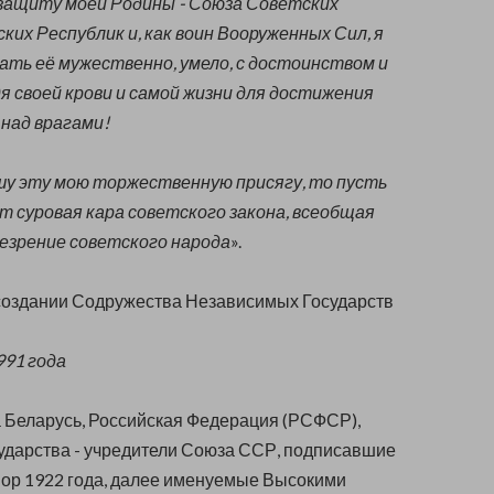
защиту моей Родины - Союза Советских
их Республик и, как воин Вооруженных Сил, я
ать её мужественно, умело, с достоинством и
я своей крови и самой жизни для достижения
над врагами!
ушу эту мою торжественную присягу, то пусть
т суровая кара советского закона, всеобщая
резрение советского народа
».
создании Содружества Независимых Государств
991 года
 Беларусь, Российская Федерация (РСФСР),
сударства - учредители Союза ССР, подписавшие
ор 1922 года, далее именуемые Высокими