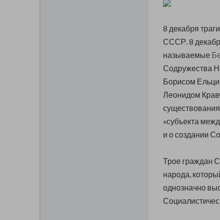
8 декабря траг
СССР. 8 декабр
называемые
Б
Содружества Н
Борисом Ельци
Леонидом Кравч
существования 
«субъекта межд
и о создании С
Трое граждан С
народа, которы
однозначно вы
Социалистическ