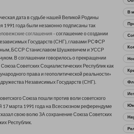
Об
В 
ическая дата в судьбе нашей Великой Родины
Пр
я 1991 года были незаконно подписаны так
еловежские соглашения
- соглашение о создании
Со
езависимых Государств (СНГ), главами РСФСР
Ко
ным, БССР Станиславом Шушкевичем и УССР
уком. В соглашении говорилось о прекращении
Но
Союза Советских Социалистических Республик как
Кр
ународного права и геополитической реальности»
одружества Независимых Государств (СНГ).
Фл
Ис
оветского Союза пошли против воли советского
Юм
й 17 марта 1991 года на Всесоюзном референдуме
сказал свою волю ЗА сохранение Союза Советских
На
их Республик.
Ре