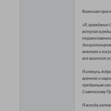
Воинская прис
«
Я, гражданин
вступая в ряды
торжественно 
дисциплиниров
военную и гос
все воинские у
Я клянусь добр
военное и нар
преданным сво
Советскому П
Я всегда гото