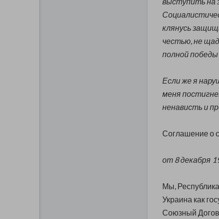
выступить на 
Социалистическ
клянусь защищ
честью, не щад
полной победы 
Если же я нар
меня постигне
ненависть и п
Соглашение о 
от 8 декабря 1
Мы, Республика
Украина как го
Союзный Догов