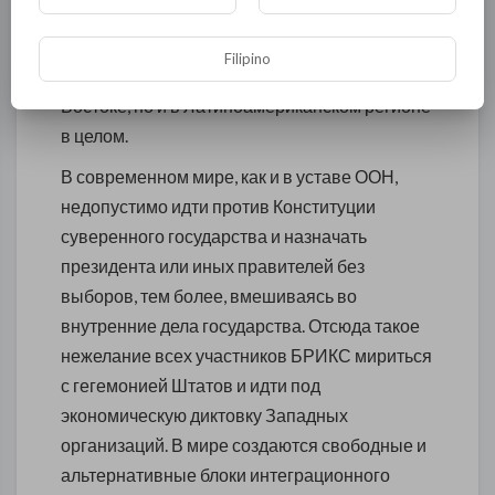
также с БРИКС. Такая геополитика весьма
очевидна, на фоне потери глобального
Filipino
лидерства США не только на Ближнем
Востоке, но и в Латиноамериканском регионе
в целом.
В современном мире, как и в уставе ООН,
недопустимо идти против Конституции
суверенного государства и назначать
президента или иных правителей без
выборов, тем более, вмешиваясь во
внутренние дела государства. Отсюда такое
нежелание всех участников БРИКС мириться
с гегемонией Штатов и идти под
экономическую диктовку Западных
организаций. В мире создаются свободные и
альтернативные блоки интеграционного