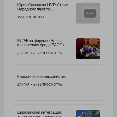
Юрий Самонкин LIVE: Cтрим
Народного Фронта.
Актуальная Внешняя и
Внутренняя повестка России
155 ПРОСМОТРЫ
2023
ЕДРФ на форуме «Новая
финансовая среда ЕАЭС»
ДРУГАЯ
• 6,376 ПРОСМОТРЫ
Классическое Евразийство
ДРУГАЯ
• 6,431 ПРОСМОТРЫ
Евразийская интеграция,
аспекты международно-