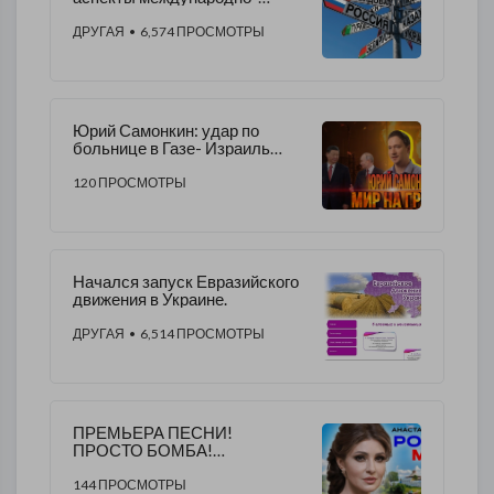
правового развития
ДРУГАЯ
• 6,574 ПРОСМОТРЫ
Юрий Самонкин: удар по
больнице в Газе- Израиль
виноват?|Байден в Израиле|
Путин в Пекине:итоги
120 ПРОСМОТРЫ
​Начался запуск Евразийского
движения в Украине.
ДРУГАЯ
• 6,514 ПРОСМОТРЫ
ПРЕМЬЕРА ПЕСНИ!
ПРОСТО БОМБА!
Послушайте!
144 ПРОСМОТРЫ