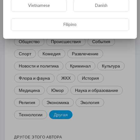
КАТЕГОРИИ
Vietnamese
Danish
Filipino
Общая
Политика
В мире
Общество
Происшествия
События
Спорт
Комедия
Развлечение
Новости и политика
Криминал
Культура
Флора и фауна
ЖКХ
История
Медицина
Юмор
Наука и образование
Религия
Экономика
Экология
Технологии
Другая
ДРУГОЕ ЭТОГО АВТОРА