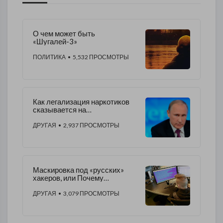
О чем может быть
«Шугалей-3»
ПОЛИТИКА
• 5,532 ПРОСМОТРЫ
Как легализация наркотиков
сказывается на
нацбезопасности России
ДРУГАЯ
• 2,937 ПРОСМОТРЫ
Маскировка под «русских»
хакеров, или Почему
кибербезопасность стала
политическим инструментом
ДРУГАЯ
• 3,079 ПРОСМОТРЫ
внешней политики