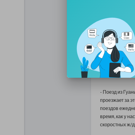
30).
- А еще в Китае
аэропортов... Ст
каждый раз пре
построено!)
- Кроме того, к
километров. Ил
автомобильный 
- Поезд из Гуан
проезжает за эт
поездов ежедне
время, как у н
скоростных ж/д