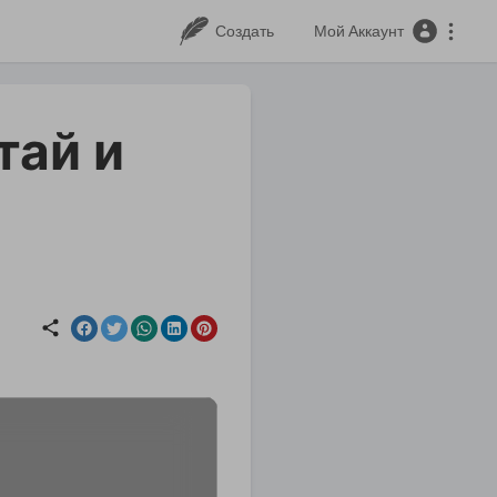
Создать
Мой Аккаунт
тай и