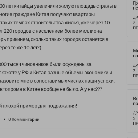
Г
 30 лет китайцы увеличили жилую площадь страны в
н
ил
многие граждане Китая получают квартиры
Им
ДР
 таких темпах строительства жилья, уже через 10
XX
2
П
дет 220 городов с населением более миллиона
ерь прикинем, сколько таких городов останется в
рез те же 10 лет?)
Ми
на
с
000 тысяч чиновников были осуждены за
- 
ДР
ре
7
скажете у РФ и Китая разные объемы экономики и
Т
П
А.
 назовите мне в сопоставимых числах наши успехи.
втопрома в Китае вообще не было. А у нас???
Во
по
й плохой пример для подражания!
ДР
5
0
• 0 Комментарии
П