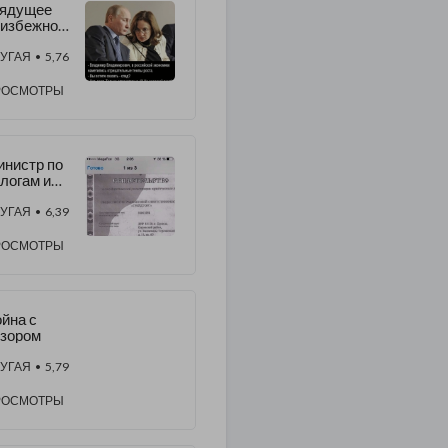
рядущее
еизбежно
и закат
перии в
УГАЯ
• 5,76
I веке
РОСМОТРЫ
нистр по
логам и
борам ДНР
главный
УГАЯ
• 6,39
йдер
ИМОФЕЕВ
РОСМОТРЫ
Ю.
йна с
зором
УГАЯ
• 5,79
РОСМОТРЫ