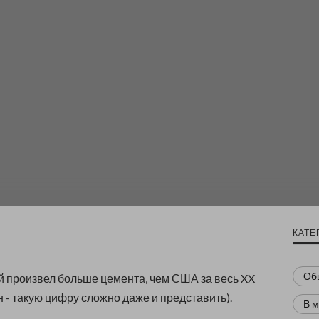
КАТЕ
Об
тай произвел больше цемента, чем США за весь XX
нн - такую цифру сложно даже и представить).
В 