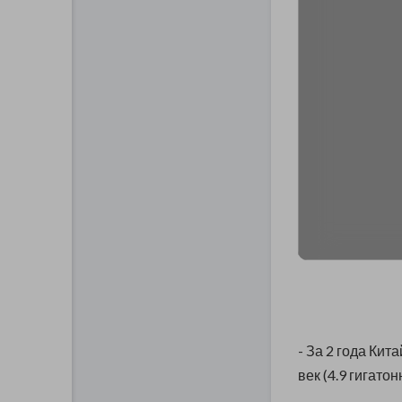
- За 2 года Ки
век (4.9 гигато