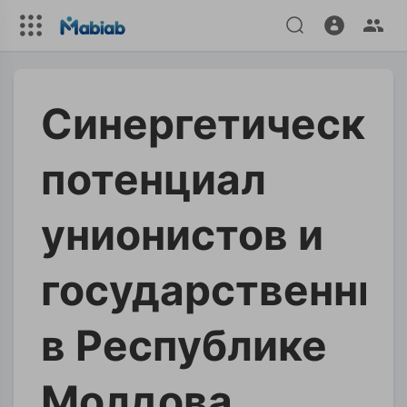
Cинергетически
потенциал
унионистов и
государственни
в Республике
Молдова