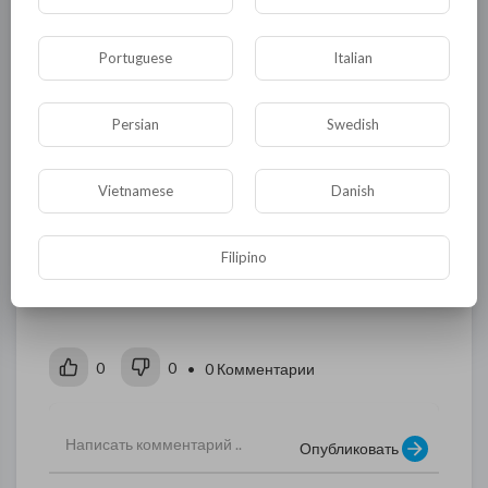
реализма" в историческом, дипломатическом
и геополитическом плане.
Portuguese
Italian
читать совместно с
Persian
Swedish
Vietnamese
Danish
http://mabtribune.com/post/5211
Filipino
0
0
• 0 Комментарии
Опубликовать