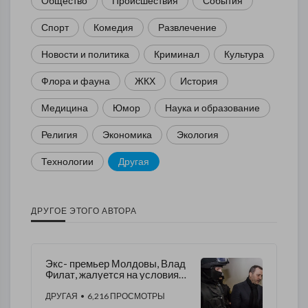
Общество
Происшествия
События
Спорт
Комедия
Развлечение
Новости и политика
Криминал
Культура
Флора и фауна
ЖКХ
История
Медицина
Юмор
Наука и образование
Религия
Экономика
Экология
Технологии
Другая
ДРУГОЕ ЭТОГО АВТОРА
Экс- премьер Молдовы, Влад
Филат, жалуется на условия
содержания в тюрьме
ДРУГАЯ
• 6,216 ПРОСМОТРЫ