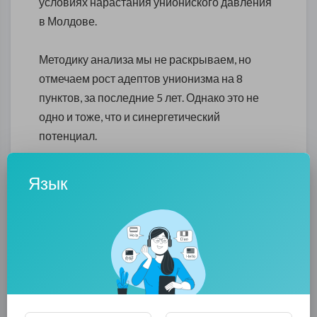
условиях нарастания униониского давления
в Молдове.
Методику анализа мы не раскрываем, но
отмечаем рост адептов унионизма на 8
пунктов, за последние 5 лет. Однако это не
одно и тоже, что и синергетический
потенциал.
Язык
Как видно из анализа коэффициент текущей
эффективности выше у унионистов (1,1 на
одного адепта, против 0,4, соответсвенно 0,14
к 0,28 на одного жителя Молдовы), однако
синергетический коэффициент выше у
государственников. Другими словами