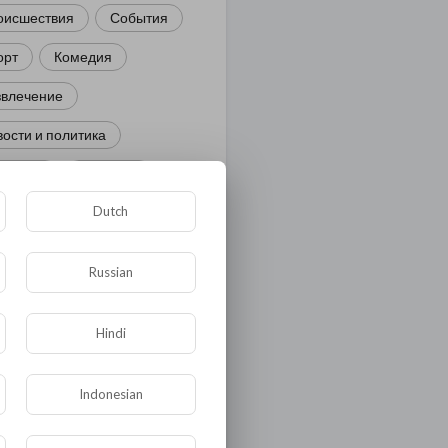
оисшествия
События
орт
Комедия
звлечение
ости и политика
иминал
Культура
Dutch
ора и фауна
ЖКХ
тория
Медицина
Russian
ор
ка и образование
Hindi
лигия
Экономика
Indonesian
ология
Технологии
угая