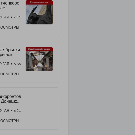
тченково
оле
УГАЯ
• 7,31
РОСМОТРЫ
ктябрьски
 рынок
УГАЯ
• 6,86
РОСМОТРЫ
рифронтов
 Донецк:
 моста до
ртизанск
УГАЯ
• 6,51
о
РОСМОТРЫ