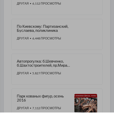
ДРУГАЯ
• 6,112 ПРОСМОТРЫ
По Киевскому: Партизанский,
Буслаева, поликлиника
ДРУГАЯ
• 6,448 ПРОСМОТРЫ
Автопрогулка: б.Шевченко,
б.Шахтостроителей, пр.Мира,
пр.75л ФК Шахтёр, 5 участок,
Киевский р-н
ДРУГАЯ
• 5,827 ПРОСМОТРЫ
Парк кованых фигур, осень
2016
ДРУГАЯ
• 7,112 ПРОСМОТРЫ