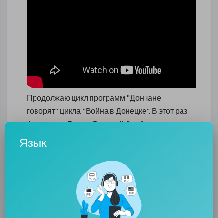
Продолжаю цикл программ "Дончане
говорят" цикла "Война в Донецке". В этот раз
Александр Боев и Виталий Скобликов вышли
на улицы Донецка с вопросом "Что
Язык
изменилось в вашей жизни за год войны".
Сегодня в объективе - молодые люди.
Смотрим.
0
0
• 0 Комментарии