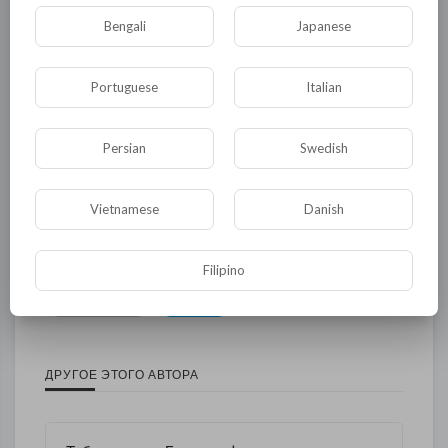
Bengali
Japanese
Общая
Политика
В мире
Общество
Происшествия
События
Portuguese
Italian
Спорт
Комедия
Развлечение
Новости и политика
Криминал
Культура
Persian
Swedish
Флора и фауна
ЖКХ
История
Vietnamese
Danish
Медицина
Юмор
Наука и образование
Религия
Экономика
Экология
Filipino
Технологии
Другая
ДРУГОЕ ЭТОГО АВТОРА