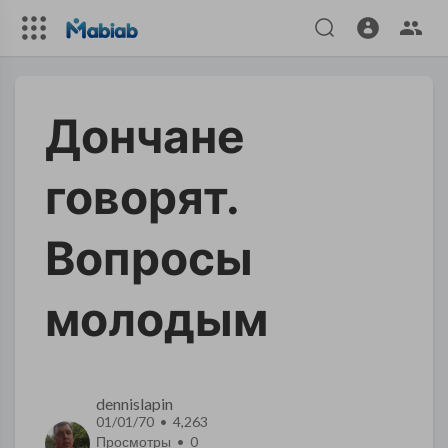
Дончане
говорят.
Вопросы
молодым
dennislapin
01/01/70 • 4,263
Просмотры •
0