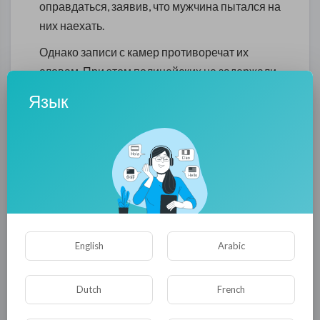
оправдаться, заявив, что мужчина пытался на
них наехать.
Однако записи с камер противоречат их
словам. При этом полицейских не задержали,
а просто временно отстранили от работы.
Язык
Адвокат семьи погибшего Эмеки Игве
потребовал от президента США Джо
Байдена личного контроля за ходом дела.
Правда, надеяться на восстановление
правосудия, как и во многих похожих случаях,
вряд ли стоит.
Тем не менее, российский ФБР намерен
English
Arabic
добиться справедливости, поэтому выразил
готовность оказать информационную и
Dutch
French
правовую помощь семье Мозеса. Кроме того,
правозащитники обратились за