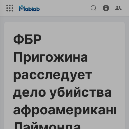
ФБР
Пригожина
расследует
дело убийства
афроамериканц
Лаймонда