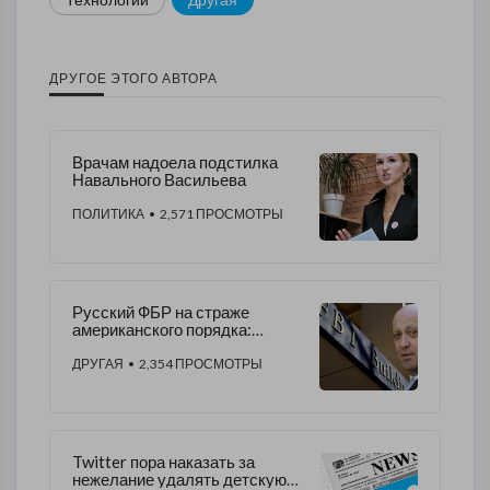
ДРУГОЕ ЭТОГО АВТОРА
Врачам надоела подстилка
Навального Васильева
ПОЛИТИКА
• 2,571 ПРОСМОТРЫ
Русский ФБР на страже
американского порядка:
почему полиция Огайо
спровоцировала смерть
ДРУГАЯ
• 2,354 ПРОСМОТРЫ
Николаса Кольберта?
Twitter пора наказать за
нежелание удалять детскую