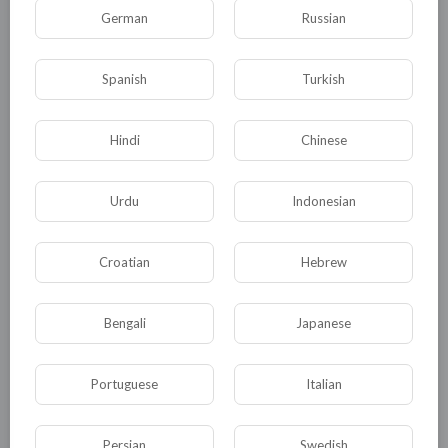
German
Russian
разъяснениями к генеральному прокурору
США и непосредственно к главе государства.
Spanish
Turkish
0
0
• 0 Комментарии
Hindi
Chinese
Опубликовать
Urdu
Indonesian
Croatian
Hebrew
Bengali
Japanese
Portuguese
Italian
Комментариев нет
Persian
Swedish