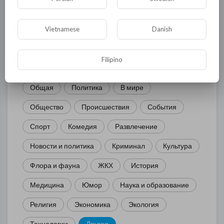
Vietnamese
Danish
КАТЕГОРИИ
Filipino
Общая
Политика
В мире
Общество
Происшествия
События
Спорт
Комедия
Развлечение
Новости и политика
Криминал
Культура
Флора и фауна
ЖКХ
История
Медицина
Юмор
Наука и образование
Религия
Экономика
Экология
Технологии
Другая