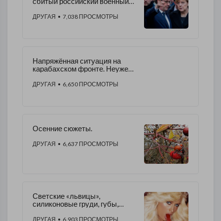
сбитый российский военный
самолёт
ДРУГАЯ
• 7,038 ПРОСМОТРЫ
Напряжённая ситуация на
карабахском фронте. Неужели
это начало войны?
ДРУГАЯ
• 6,650 ПРОСМОТРЫ
Осенние сюжеты.
ДРУГАЯ
• 6,637 ПРОСМОТРЫ
Светские «львицы»,
силиконовые груди, губы,
гламур и пр.
ДРУГАЯ
• 6,903 ПРОСМОТРЫ