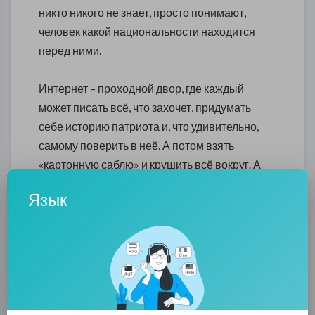
никто никого не знает, просто понимают,
человек какой национальности находится
перед ними.
Интернет – проходной двор, где каждый
может писать всё, что захочет, придумать
себе историю патриота и, что удивительно,
самому поверить в неё. А потом взять
«картонную саблю» и крушить всё вокруг. А
ведь мат – это, то же самое. В мате сила и
Язык
мощь инет-воинов, без них они никак. Ведь
надо же показать «народу», что он истинный
патриот земли своей...
Я не зря выше писал, что инет – это
проходной двор. Пишущие гадости и мат,