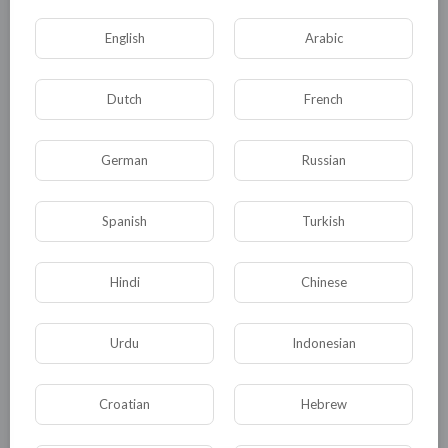
неужели не понимают, что их же мать, сестра,
дочь, племянница могут всё это прочитать и
English
Arabic
читают, скорее всего.
Dutch
French
Написанное касается не только ютуба. Почти
на всех сайтах, где пересекаются армяне,
German
Russian
азербайджанцы, грузины, осетины, абхазы, а
сейчас – русские и украинцы, везде одно и то
же. А точнее, мат, мат и мат... А вести
Spanish
Turkish
дискуссию не могут, а может не хотят. Нет,
скорее всего, не могут...
Hindi
Chinese
Скажу коротко – это идиотизм и никак иначе...
Urdu
Indonesian
0
0
• 0 Комментарии
Croatian
Hebrew