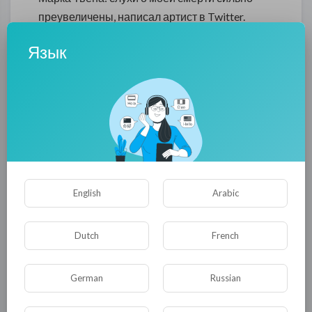
преувеличены, написал артист в Twitter.
Ранее в некоторых интернет-изданиях
Язык
появилась информация о том, что на
Охлобыстина якобы напали около его
особняка в Подмосковье.
"Слухи о моей смерти сильно преувеличены.
Еще не выпит мой бокал шампанского на
Французском бульваре. С Праздником", —
написал Охлобыстин в своем микроблоге.
English
Arabic
так что друзья до того как публиковать
Dutch
French
материал иногда полезно заглянуть в его
твиттер все гениально просто )))
German
Russian
0
0
• 0 Комментарии