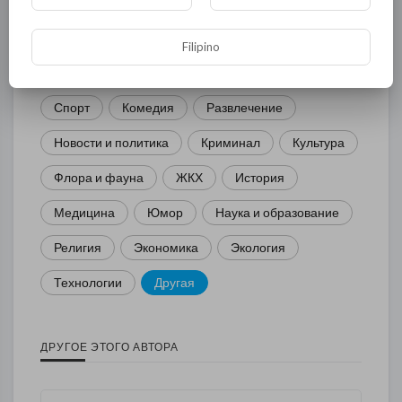
Общая
Политика
В мире
Filipino
Общество
Происшествия
События
Спорт
Комедия
Развлечение
Новости и политика
Криминал
Культура
Флора и фауна
ЖКХ
История
Медицина
Юмор
Наука и образование
Религия
Экономика
Экология
Технологии
Другая
ДРУГОЕ ЭТОГО АВТОРА