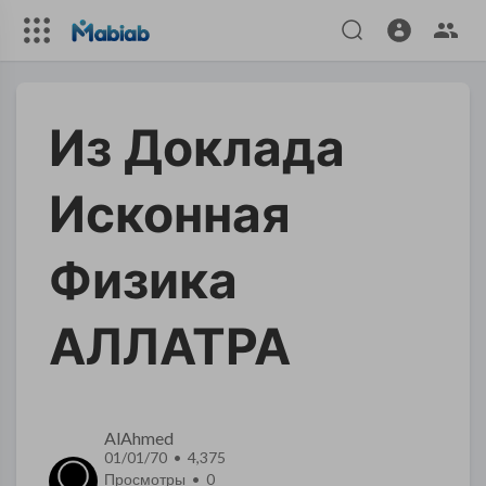
Из Доклада
Исконная
Физика
АЛЛАТРА
AlAhmed
01/01/70 • 4,375
Просмотры •
0