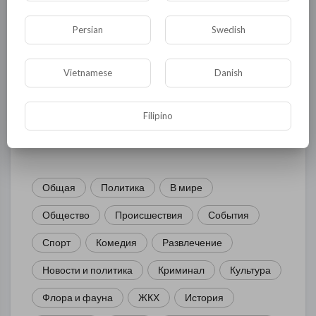
Persian
Swedish
Комментариев нет
Vietnamese
Danish
Filipino
КАТЕГОРИИ
Общая
Политика
В мире
Общество
Происшествия
События
Спорт
Комедия
Развлечение
Новости и политика
Криминал
Культура
Флора и фауна
ЖКХ
История