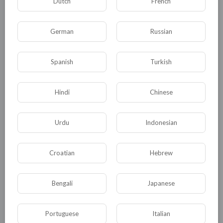
Dutch
French
будущем с учётом изменений, привносимых
самими людьми в общественные
German
Russian
взаимоотношения.
продолжение -
http://allatra-
Spanish
Turkish
science.org/pages/iskonnaja-fizika-allatra-web
Hindi
Chinese
0
0
• 0 Комментарии
Urdu
Indonesian
Опубликовать
Croatian
Hebrew
Bengali
Japanese
Portuguese
Italian