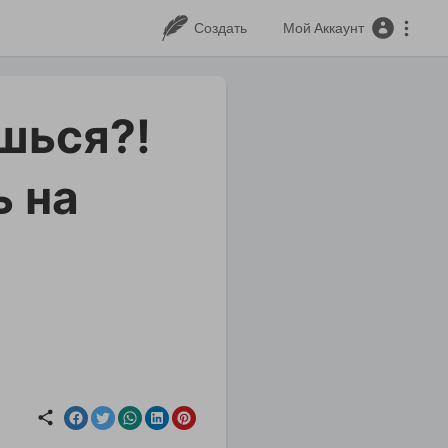
Создать
Мой Аккаунт
ишься?!
ь на