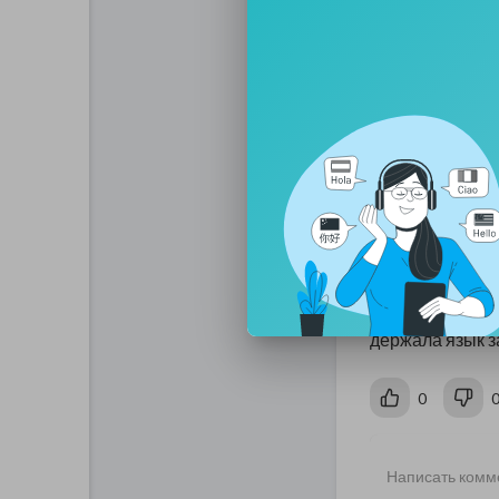
повесточка в су
Соболь, впроч
времен скандал
заставила сотр
работодателя и 
антисанитарии»
Соболихи на 80,
не только она, 
Впрочем, хрен 
пустить с молот
держала язык з
0