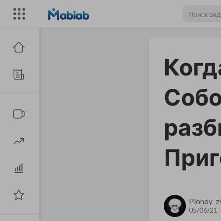
Когд
Собо
разб
При
Plohoy_z
05/06/21