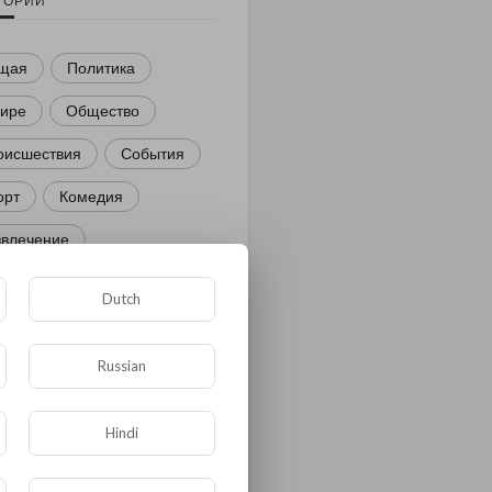
ГОРИИ
щая
Политика
мире
Общество
оисшествия
События
орт
Комедия
звлечение
ости и политика
Dutch
иминал
Культура
Russian
ора и фауна
ЖКХ
тория
Медицина
Hindi
ор