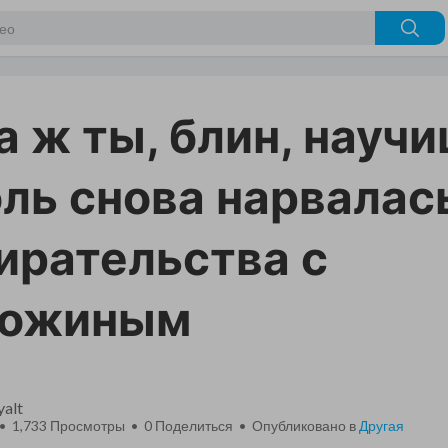
а ж ты, блин, науч
ль снова нарвалас
ирательства с
гожиным
yalt
 • 1,733 Просмотры •
0
Поделиться • Опубликовано в
Другая