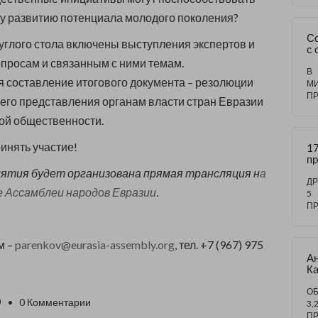
 развитию потенциала молодого поколения?
С
углого стола включены выступления экспертов и
с 
це
опросам и связанным с ними темам.
Пр
В
 составление итогового документа – резолюции
«Р
М
й
П
го представления органам власти стран Евразии
эк
ка
ой общественности.
на
то
инять участие!
17
пр
М
иятия будет организована прямая трансляция н
а
д
ДР
е Ассамблеи народов Евразии
.
о
5
ы
П
по
с
па
м –
parenkov@eurasia-assembly.org
, тел. +7 (967) 975
Вт
А
ми
Ка
В
«К
О
ш
О
0
• 0 Комментарии
м
3,
б
П