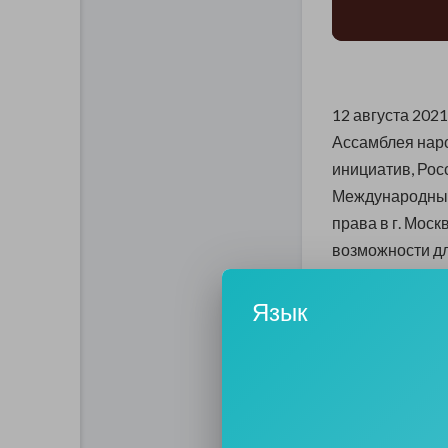
12 августа 202
Ассамблея нар
инициатив, Ро
Международный 
права в г. Моск
возможности д
мире».
Язык
Основные цели 
обсужден
самореали
выработк
политики 