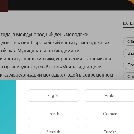
КАТЕ
1 года, в Международный день молодежи,
Об
одов Евразии, Евразийский институт молодежных
ссийская Муниципальная Академия и
В 
институт информатики, управления, экономики и
Пр
ва организуют круглый стол «Мечты, идеи, цели:
ля самореализации молодых людей в современном
Сп
Ра
круглого стола:
English
Arabic
Нов
ие существующих возможностей и путей
Кр
зации молодежи на евразийском пространстве,
French
German
а совместных решений по реализации молодежной
Фл
на территории стран Большой Евразии.
Spanish
Turkish