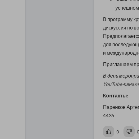
успешному
В программу кр
дискуссия по в
Предполагается
для последующе
и международн
Приглашаем пр
В день меропр
YouTube-канал
Контакты:
Паренков Арте
4436
0