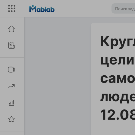
Круг
цели
само
люде
12.0