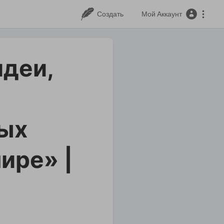
Создать
Мой Аккаунт
идеи,
ых
ире» |