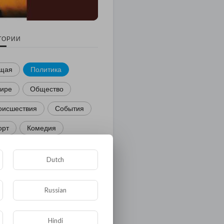
ГОРИИ
щая
Политика
мире
Общество
оисшествия
События
орт
Комедия
звлечение
Dutch
ости и политика
иминал
Культура
Russian
ора и фауна
ЖКХ
Hindi