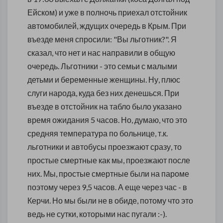
Ейском) и уже в полночь приехал отстойник
автомобилей, ждущих очередь в Крым. При
въезде меня спросили: "Вы льготник?". Я
сказал, что нет и нас направили в общую
очередь. Льготники - это семьи с малыми
детьми и беременные женщины. Ну, плюс
слуги народа, куда без них денешься. При
въезде в отстойник на табло было указано
время ожидания 5 часов. Но, думаю, что это
средняя температура по больнице, т.к.
льготники и автобусы проезжают сразу, то
простые смертные как мы, проезжают после
них. Мы, простые смертные были на пароме
поэтому через 9,5 часов. А еще через час - в
Керчи. Но мы были не в обиде, потому что это
ведь не сутки, которыми нас пугали :-).