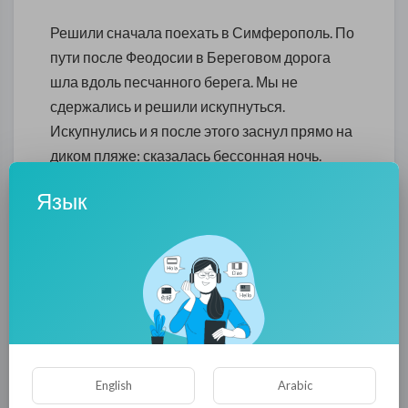
Решили сначала поехать в Симферополь. По
пути после Феодосии в Береговом дорога
шла вдоль песчанного берега. Мы не
сдержались и решили искупнуться.
Искупнулись и я после этого заснул прямо на
диком пляже: сказалась бессонная ночь.
Вообще-то, я рекомендую автомобилистам
Язык
сразу после парома где-нибудь остановиться
и поспать пару часиков. Возвращаясь к
купанию, хочу отметить, что, конечно, Черное
море гораздо лучше Азовского именно в
смысле купания. И вода чище, и
концентрация соли в воде совпадает с
концентрацией соли в человеческой слезе: я
плавал под водой с открытыми глазами и у
English
Arabic
меня совершенно не щипало глаза. После