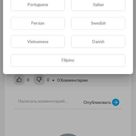
народ, я потом в этом убедился многократно.
Portuguese
Italian
Итак фильм "Лука". Не буду пересказывать
содержимое, просто отмечу, что по окончании
Persian
Swedish
фильма, когда в зале зажгли свет, я обратил
внимание, что у многих зрителей глаза были
на мокром месте. У меня - тоже. Рекомендую к
Vietnamese
Danish
просмотру.
Filipino
Продолжение следует...
0
0
• 0 Комментарии
Опубликовать