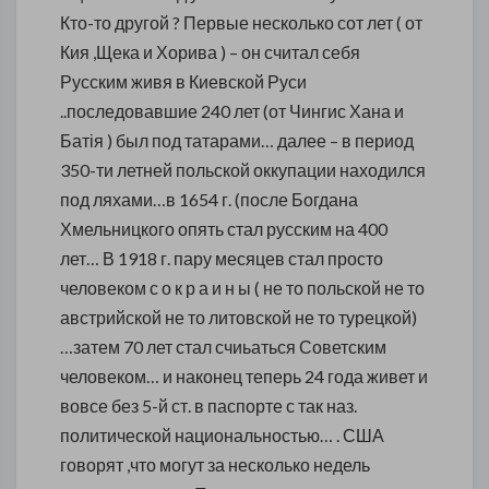
Кто-то другой ? Первые несколько сот лет ( от
Кия ,Щека и Хорива ) – он считал себя
Русским живя в Киевской Руси
..последовавшие 240 лет (от Чингис Хана и
Батія ) был под татарами… далее – в период
350-ти летней польской оккупации находился
под ляхами…в 1654 г. (после Богдана
Хмельницкого опять стал русским на 400
лет… В 1918 г. пару месяцев стал просто
человеком с о к р а и н ы ( не то польской не то
австрийской не то литовской не то турецкой)
…затем 70 лет стал счиьаться Советским
человеком… и наконец теперь 24 года живет и
вовсе без 5-й ст. в паспорте с так наз.
политической национальностью… . США
говорят ,что могут за несколько недель