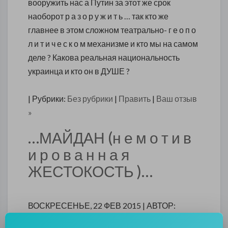
вооружить нас а Путин за этот же срок
наоборот р а з о р у ж и т ь … так кто же
главнее в этом сложном театрально- г е о п о
л и т и ч е с к о м механизме и кто мы на самом
деле ? Какова реальная национальность
украинца и кто он в ДУШЕ ?
| Рубрики:
Без рубрики
|
Править
|
Ваш отзыв
»
…МАЙДАН (н е м о т и в
и р о в а н н а я
ЖЕСТОКОСТЬ )…
ВОСКРЕСЕНЬЕ, 22 ФЕВ 2015 | АВТОР:
GENSEK