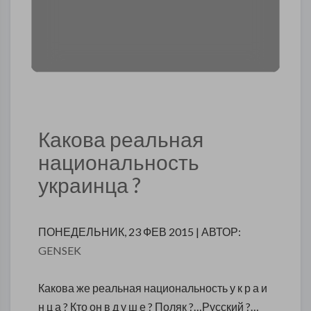
Какова реальная
национальность
украинца ?
ПОНЕДЕЛЬНИК, 23 ФЕВ 2015 | АВТОР:
GENSEK
Какова же реальная национальность у к р а и
н ц а ? Кто он в д у ш е ? Поляк ?…Русский ?…