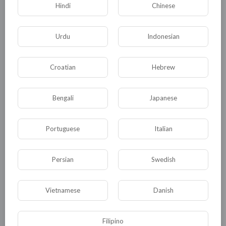
батальонов ) 44-х военизированных с р у к т у
Hindi
Chinese
р – это что ? » ГКЧП » ?… Частная Армия ?…
Координационная структура (такой себе к о л
Urdu
Indonesian
х о з ) ? …Люстрация ?…Второй Президент ?… .
Украинская Армия уже имеет Штабы во всех
Croatian
Hebrew
родах регулярных войск. Почему бы не иметь
еще одного Штаба и для добровольческих
Bengali
Japanese
батальонов ? Результаты опроса
общественного мнения 83 из ста – «за » – 17 –
против…
Portuguese
Italian
0
0
• 0 Комментарии
Persian
Swedish
Опубликовать
Vietnamese
Danish
Filipino