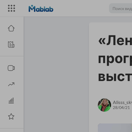
«Лен
прог
выст
Alisss_sk
28/04/21