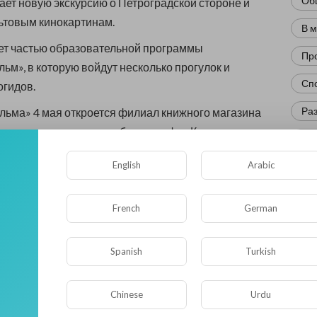
Об
кает новую экскурсию о Петроградской стороне и
ьтовым кинокартинам.
В 
ет частью образовательной программы
Пр
ьм», в которую войдут несколько прогулок и
Сп
огидов.
Ра
ьма» 4 мая откроется филиал книжного магазина
, а при кинотеатре заработает кафе «Кино» — это
Нов
 Рината Умярова («Лендок», «Бездельники»,
English
Arabic
Кр
).
Фл
дут подавать разнообразные закуски и стрит-фуд.
French
German
ен к 125-летию первого публичного киносеанса в
Ис
Юм
Spanish
Turkish
тории «Ленфильма» также представят картину
Нау
нятую Тимуром Бекмамбетовым. Перед показом
Chinese
Urdu
т вступительное слово.
Ре