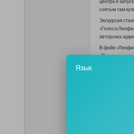
центра и запус
снятым там кул
Экскурсия стан
«Голоса:Ленфил
авторских ауди
В фойе «Ленфил
«Порядок слов»
проект команды
Язык
«Скотный двор»
В заведении бу
Запуск приуроч
России.
4 мая на терри
«Девятаев», с
режиссер скаже