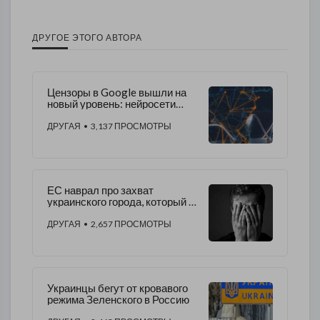
ДРУГОЕ ЭТОГО АВТОРА
Цензоры в Google вышли на
новый уровень: нейросети
знают, что бы думаете и
делаете
ДРУГАЯ
• 3,137 ПРОСМОТРЫ
ЕС наврал про захват
украинского города, который в
России и которого нет
ДРУГАЯ
• 2,657 ПРОСМОТРЫ
Украинцы бегут от кровавого
режима Зеленского в Россию