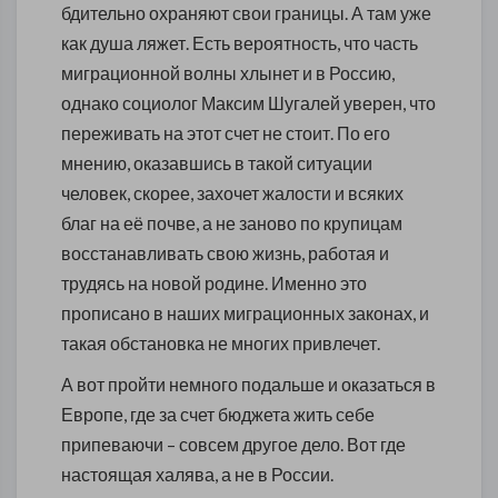
бдительно охраняют свои границы. А там уже
как душа ляжет. Есть вероятность, что часть
миграционной волны хлынет и в Россию,
однако социолог Максим Шугалей уверен, что
переживать на этот счет не стоит. По его
мнению, оказавшись в такой ситуации
человек, скорее, захочет жалости и всяких
благ на её почве, а не заново по крупицам
восстанавливать свою жизнь, работая и
трудясь на новой родине. Именно это
прописано в наших миграционных законах, и
такая обстановка не многих привлечет.
А вот пройти немного подальше и оказаться в
Европе, где за счет бюджета жить себе
припеваючи – совсем другое дело. Вот где
настоящая халява, а не в России.