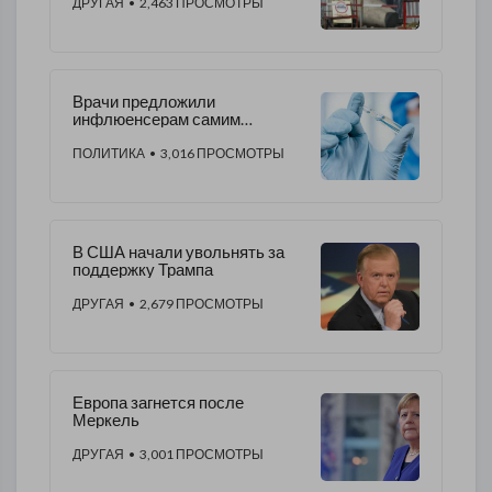
ДРУГАЯ
• 2,463 ПРОСМОТРЫ
Врачи предложили
инфлюенсерам самим
убедиться, нужна ли прививка
или нет
ПОЛИТИКА
• 3,016 ПРОСМОТРЫ
В США начали увольнять за
поддержку Трампа
ДРУГАЯ
• 2,679 ПРОСМОТРЫ
Европа загнется после
Меркель
ДРУГАЯ
• 3,001 ПРОСМОТРЫ