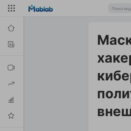
Маск
хаке
кибе
поли
внеш