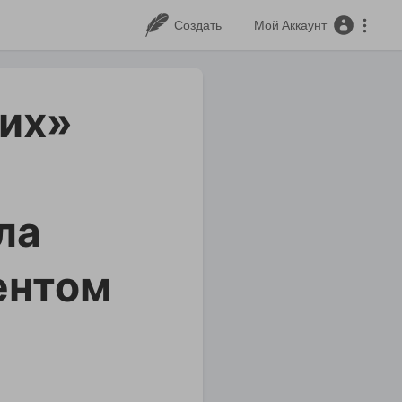
Создать
Мой Аккаунт
ких»
ла
ентом