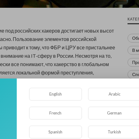
КАТЕ
 под российских хакеров достигает новых высот
Об
асно. Пользование элементов российской
 приводит к тому, что ФБР и ЦРУ все пристальнее
В 
внимание на IT-сферу в России. Несмотря на то,
Пр
чески все понимают, что хакерство в глобальном
вляется локальной формой преступления,
Сп
о где-то в одном месте, тем не менее, многие
Ра
ставляют себя за русских, делая это с разной
English
Arabic
сти или мастерства.
Нов
ьма учитывают тот факт, что сейчас хакерство
Кр
French
German
кие, преимущественно, китайские корни, дабы
Фл
ать обстановку у них. Причем это достигается
Spanish
Turkish
ьными средствами, так как главные хакерские
Ис