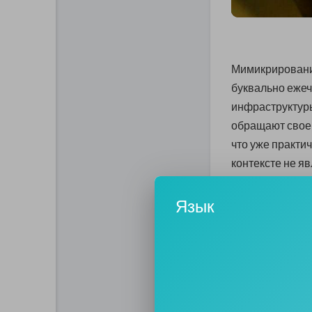
Мимикрирование
буквально ежеч
инфраструктуры
обращают свое 
что уже практи
контексте не я
сосредоточенног
объединения вы
Язык
формой топорно
Даже в США вес
пустило азиатс
дестабилизиров
весьма тривиал