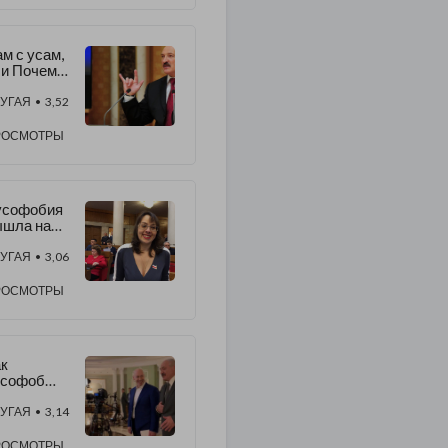
рокоммент
овал
лова
м с усам,
вального
и Почему
о омских
укашенко
ачей
редал
УГАЯ
• 3,52
оссию
РОСМОТРЫ
усофобия
ышла на
овый
овень:
УГАЯ
• 3,06
очему
ндидат на
РОСМОТРЫ
ст
езидента
елоруссии
ысказалас
к
против
усофоб
ссии
рдон
езапно
УГАЯ
• 3,14
ал топить
отив
РОСМОТРЫ