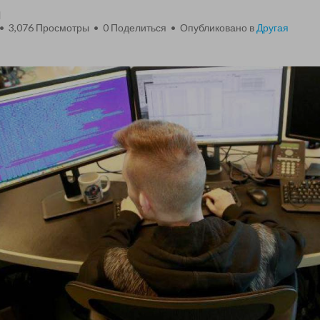
d
 • 3,076 Просмотры •
0
Поделиться • Опубликовано в
Другая