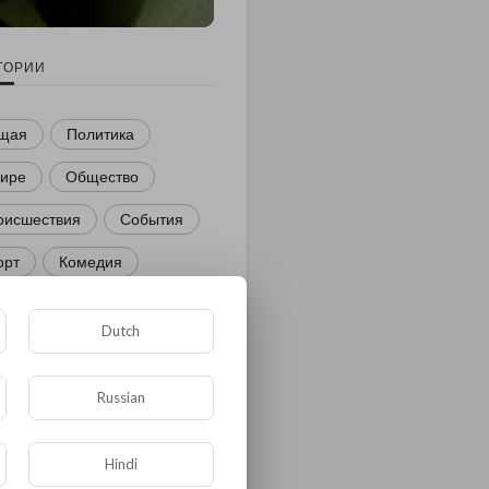
ГОРИИ
щая
Политика
мире
Общество
оисшествия
События
орт
Комедия
звлечение
Dutch
ости и политика
иминал
Культура
Russian
ора и фауна
ЖКХ
Hindi
тория
Медицина