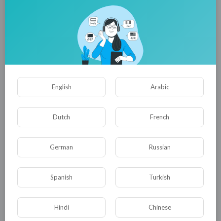
Дети.... Надя Уткина - заслуженная артистка
Удмуртии! Просто шикарный праздник был!
На втором этаже ярмарка была! Небольшая ,
но интересно было! Наташа супер матрёшки
сделала и декорации! И Алена! Супер было!
Спасибо всем!А теперь приглашаем всех на
наш новый праздник ЗОЛОТАЯ ОСЕНЬ!
English
Arabic
0
0
• 0 Комментарии
Dutch
French
Опубликовать
German
Russian
Spanish
Turkish
Hindi
Chinese