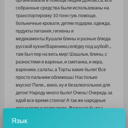
собранные средства были использованы на
транспортировку 10 тонн гум. помощи,
больничные кровати, детям подарки, одежда,
прдукты питания, гигиены и
медикаменты.Кушали блины и разные блюда
русской кухни!Вареники,селёдку под шубой!...
там был пир на весь мир! Шашлык, блины, с
разностями и варенье, и сметанка, и икра,
вареники, салаты, а Торты какие были! Все
просто пальчики оближешь! Настолько
вкусно! Пили... вино, ну и безалкогольное для
деток! Народу много было! Очень! Очередь за
едой все время стояла! А так же народные
песни пели и водку пили...Ведущая была !
Заводила! Как она всех подняла хороводы
Язык
водить! Танцы бальные! Шикарно было!