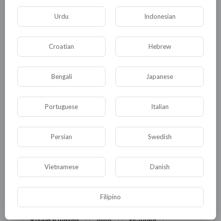
Urdu
Indonesian
Комментариев нет
Croatian
Hebrew
Bengali
Japanese
КАТЕГОРИИ
Portuguese
Italian
Persian
Swedish
Общая
Политика
В мире
Общество
Происшествия
События
Vietnamese
Danish
Спорт
Комедия
Развлечение
Filipino
Новости и политика
Криминал
Культура
Флора и фауна
ЖКХ
История