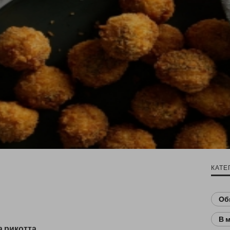
КАТЕ
Об
В 
а рикотта