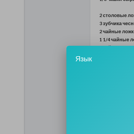
2 столовые ло
3 зубчика чес
2 чайные ложк
1 1/4 чайные 
1 чайная ложк
1 чайная ложк
Язык
1/2 чайной ло
800 граммов 
24 свежих лис
3/4 чашки мук
1 большое яй
2 чашки пани