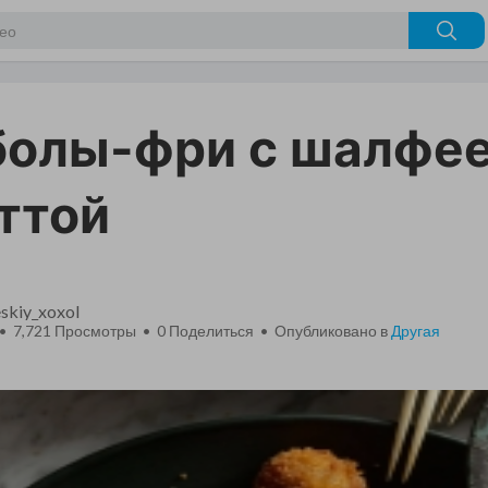
олы-фри с шалфее
ттой
skiy_xoxol
 • 7,721 Просмотры •
0
Поделиться • Опубликовано в
Другая