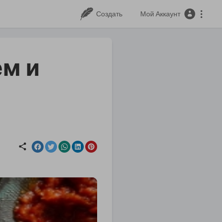
Создать
Мой Аккаунт
м и