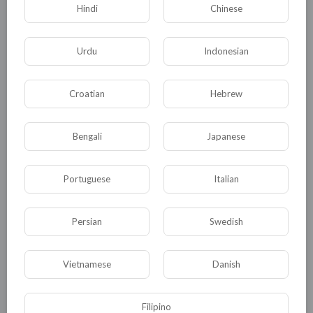
Hindi
Chinese
Urdu
Indonesian
Croatian
Hebrew
Комментариев нет
Bengali
Japanese
Portuguese
Italian
КАТЕГОРИИ
Persian
Swedish
Общая
Политика
В мире
Vietnamese
Danish
Общество
Происшествия
События
Filipino
Спорт
Комедия
Развлечение