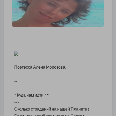
Поэтесса Алена Морозова.
--
" Куда нам идти ? "
---
Сколько страданий на нашей Планете !
Боли, несчастий так много на Свете !