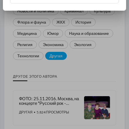
Новости и политика
Криминал
Культура
Флора и фауна
ЖКХ
История
Медицина
Юмор
Наука и образование
Религия
Экономика
Экология
Технологии
Другая
ДРУГОЕ ЭТОГО АВТОРА
ФОТО: ​25.11.2016. Москва, на
концерте "Русский рок -
русским воинам". - Алена
Морозова.​
ДРУГАЯ
• 5,824 ПРОСМОТРЫ