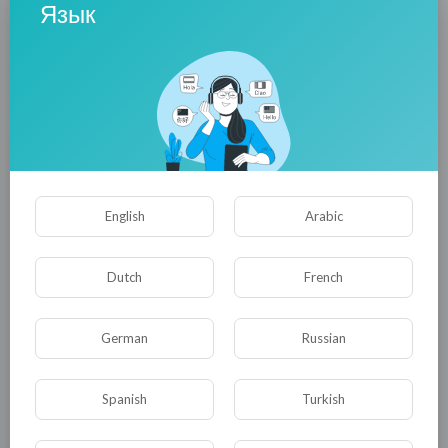
Язык
Если не сможем, кого обвинять ?
Всюду проблемы и нету им края.
Вертимся в круге, души спасая.
Где же конец тем страданиям найти ?
Куда нам деваться ? Куда нам идти ?
---
/ июнь 2015 г. / (Алена Морозова)
English
Arabic
---
Dutch
French
0
0
• 0 Комментарии
German
Russian
Опубликовать
Spanish
Turkish