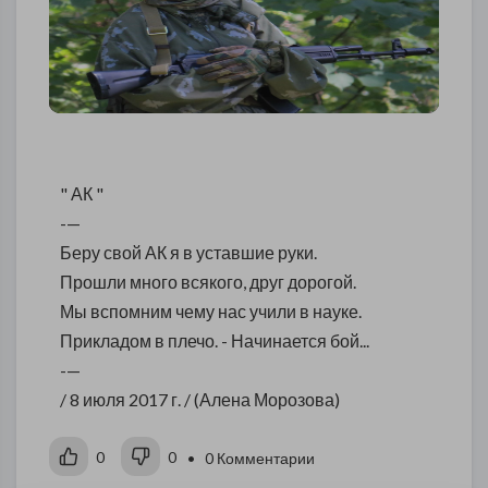
" АК "
-—
Беру свой АК я в уставшие руки.
Прошли много всякого, друг дорогой.
Мы вспомним чему нас учили в науке.
Прикладом в плечо. - Начинается бой...
-—
/ 8 июля 2017 г. / (Алена Морозова)
0
0
• 0 Комментарии