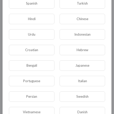
Spanish
Turkish
Общая
Политика
В мире
Hindi
Chinese
Общество
Происшествия
События
Спорт
Комедия
Развлечение
Urdu
Indonesian
Новости и политика
Криминал
Культура
Croatian
Hebrew
Флора и фауна
ЖКХ
История
Медицина
Юмор
Наука и образование
Bengali
Japanese
Религия
Экономика
Экология
Технологии
Другая
Portuguese
Italian
Persian
Swedish
ДРУГОЕ ЭТОГО АВТОРА
Vietnamese
Danish