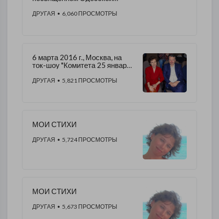
трагедии, на премьере
которого я была 03.05.2016 г.
ДРУГАЯ
• 6,060 ПРОСМОТРЫ
6 марта 2016 г., Москва, на
ток-шоу "Комитета 25 января"
/, на фото: я с
И.И.Стрелковым.
ДРУГАЯ
• 5,821 ПРОСМОТРЫ
МОИ СТИХИ
ДРУГАЯ
• 5,724 ПРОСМОТРЫ
МОИ СТИХИ
ДРУГАЯ
• 5,673 ПРОСМОТРЫ