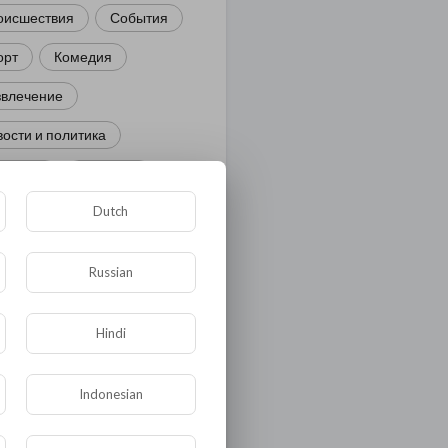
оисшествия
События
орт
Комедия
звлечение
ости и политика
иминал
Культура
Dutch
ора и фауна
ЖКХ
тория
Медицина
Russian
ор
ка и образование
Hindi
лигия
Экономика
Indonesian
ология
Технологии
угая