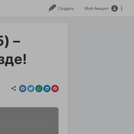
Создать
Мой Аккаунт
) –
зде!