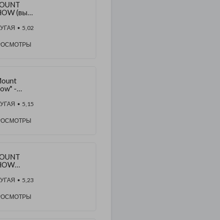
OUNT
HOW (вып.
 – Мишка
УГАЯ
• 5,02
литическ
РОСМОТРЫ
старбайте
Mount
ow" -
овое
мористиче
УГАЯ
• 5,15
ое шоу с
бзором
РОСМОТРЫ
востей
OUNT
HOW
ыпуск 5) –
енты
УГАЯ
• 5,23
емля -
и везде!
РОСМОТРЫ