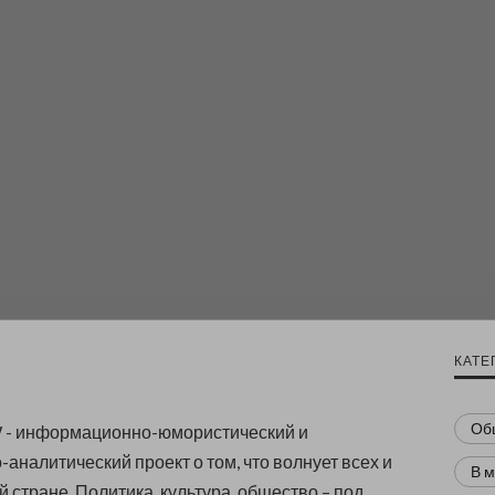
КАТЕ
Об
 информационно-юмористический и
аналитический проект о том, что волнует всех и
В 
 стране. Политика, культура, общество – под