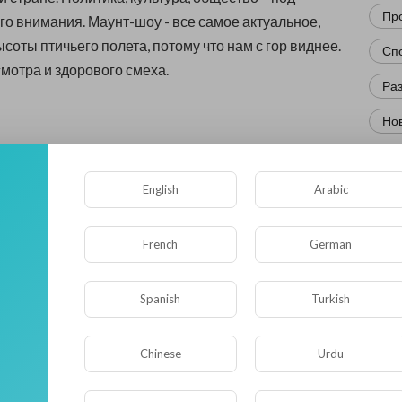
Пр
о внимания. Маунт-шоу - все самое актуальное,
соты птичьего полета, потому что нам с гор виднее.
Сп
мотра и здорового смеха.
Ра
Нов
Кр
English
Arabic
Фл
Ис
French
German
Юм
Нау
Spanish
Turkish
Ре
Chinese
Urdu
Эк
Др