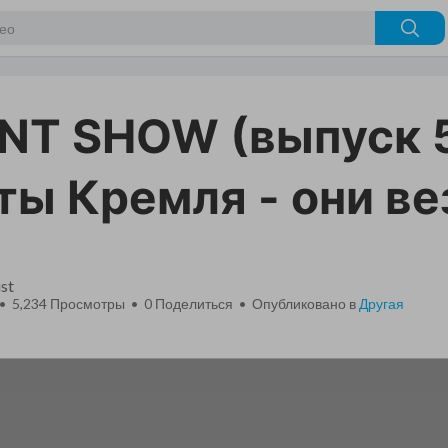
T SHOW (выпуск 5
ты Кремля - они ве
st
 • 5,234 Просмотры •
0
Поделиться • Опубликовано в
Другая