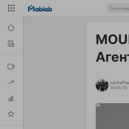
MOUN
Аген
LuckyFau
01/01/70