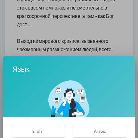
это совсем немножко и не смертельно в
краткосрочной перспективе, а там - как Бог
даст...
Выход из мирового кризиса, вызванного
чрезмерным размножением людей, всего
один - необходимо навести баланс
человечества. Как? Не имеет значения - тут
Язык
хороши все и любые средства, как для
смертельно больного человека - он согласен
на всё.
Судя по тупости, которой люди блещут на
страницах интернета, скорее всего это будет
огонь ада, то есть ядерная война. А чего с
English
Arabic
вами церемониться, когда каждый слышит и