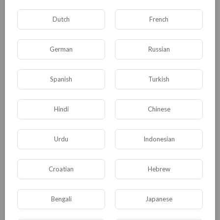
любит только себя!?...
Dutch
French
Да, попусту не тешьте себя надеждой, ибо с
вами войну можно только отсрочить, но её
German
Russian
нельзя избежать. А когда полетят ядерные
ракеты, вспоминайте написанное здесь,
Spanish
Turkish
конечно, кто прочитает этот пост. Но и таких
будет немного, потому что... об этом читай
Hindi
Chinese
выше...
0
0
• 0 Комментарии
Urdu
Indonesian
Опубликовать
Croatian
Hebrew
Bengali
Japanese