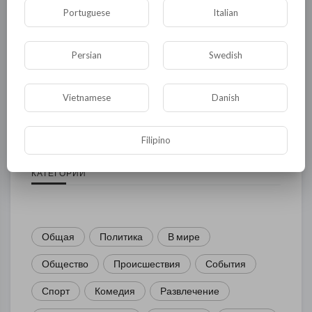
Portuguese
Italian
Persian
Swedish
Комментариев нет
Vietnamese
Danish
Filipino
КАТЕГОРИИ
Общая
Политика
В мире
Общество
Происшествия
События
Спорт
Комедия
Развлечение