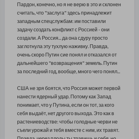
Пардон, конечно, но я не верю в это и склонен
считать, что "заслуга" здесь принадлежит
западным спецслужбам: им поставили
задачу создать конфликт с Россией - они
создали. А Россия... да она сдуру просто
заглотнула эту тухлую наживку. Правда,
очень скоро Путин сие понял и отказался от
дальнейшего "возвращения" земель. Путин
за последний год, вообще, много чего понял...
США не зря боятся, что Россия может первой
нанести ядерный удар. Потому как Запад
понимает, что у Путина, если он тот, за кого
себя выдаёт, нет другого выхода. Это как в
растениеводстве: чтобы голодные черви не
съели урожай и тебя вместе с ним, их травят.
Правда, через плоды ты травишь и себя, но