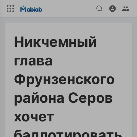
Никчемный
глава
Фрунзенского
района Серов
хочет
баллотироватьс