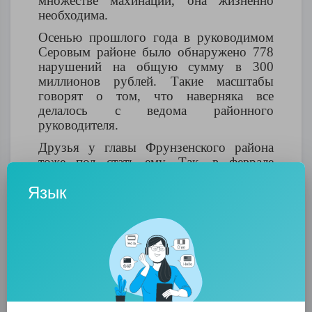
множестве махинаций, она жизненно
необходима.
Осенью прошлого года в руководимом
Серовым районе было обнаружено 778
нарушений на общую сумму в 300
миллионов рублей. Такие масштабы
говорят о том, что наверняка все
делалось с ведома районного
руководителя.
Друзья у главы Фрунзенского района
тоже под стать ему. Так, в феврале
прошлого года по подозрению в
Язык
получении взятки
в 4,5 млн рублей
был
задержан
бывший начальник отдела
строительства и землепользования
администрации Невского района Юрий
Смирнов. Напомним, «смотрящим» за
строительством его назначил Серов,
возглавлявший ранее администрацию
Невского района.