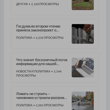
и снос исторически ценных
объектов
ДРУГАЯ
• 2,130 ПРОСМОТРЫ
Госдума во втором чтении
приняла законопроект о
пожизненном сроке для
педофилов
ПОЛИТИКА
• 2,233 ПРОСМОТРЫ
Что значит бесконечный поток
информации для нашей
психики?
НОВОСТИ И ПОЛИТИКА
• 2,544
ПРОСМОТРЫ
Ломать не строить –
чиновники устроили разгром
на Малой Балканской
ПОЛИТИКА
• 2,001 ПРОСМОТРЫ