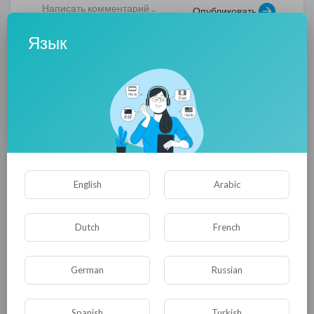
Опубликовать
Язык
Комментариев нет
English
Arabic
Dutch
French
КАТЕГОРИИ
German
Russian
Spanish
Turkish