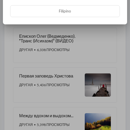
ДРУГАЯ
• 6,043 ПРОСМОТРЫ
Filipino
Епископ Олег (Ведмеденко).
"Транс (Исихазм)" (ВИДЕО)
ДРУГАЯ
• 6,338 ПРОСМОТРЫ
Первая заповедь Христова
ДРУГАЯ
• 5,436 ПРОСМОТРЫ
Между вдохом и выдохом...
ДРУГАЯ
• 5,398 ПРОСМОТРЫ