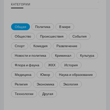
КАТЕГОРИИ
Общая
Политика
В мире
Общество
Происшествия
События
Спорт
Комедия
Развлечение
Новости и политика
Криминал
Культура
Флора и фауна
ЖКХ
История
Медицина
Юмор
Наука и образование
Религия
Экономика
Экология
Технологии
Другая