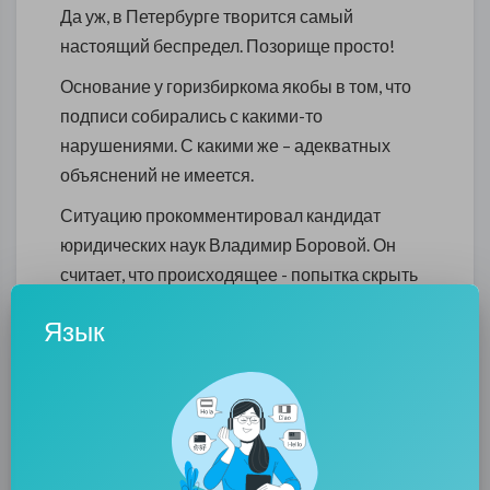
Да уж, в Петербурге творится самый
настоящий беспредел. Позорище просто!
Основание у горизбиркома якобы в том, что
подписи собирались с какими-то
нарушениями. С какими же – адекватных
объяснений не имеется.
Ситуацию прокомментировал кандидат
юридических наук Владимир Боровой. Он
считает, что происходящее - попытка скрыть
реальные результаты предвыборной гонки,
Язык
поскольку «Родина» собирала все свои
подписи открыто.
«Отказ ГИК Санкт-Петербурга в
официальной регистрации ряда
кандидатов от партии «Родина» наглядно