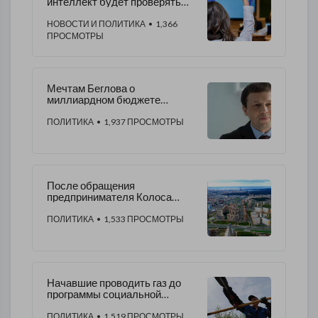
интеллект будет проверять
домашние задание
школьников
НОВОСТИ И ПОЛИТИКА
• 1,366
ПРОСМОТРЫ
Мечтам Беглова о
миллиардном бюджете
Петербурга может положить
конец Голованов
ПОЛИТИКА
• 1,937 ПРОСМОТРЫ
После обращения
предпринимателя Колоса
администрация Приморского
района наконец-то начала
ПОЛИТИКА
• 1,533 ПРОСМОТРЫ
работать
Начавшие проводить газ до
программы социальной
газификации россияне
получат компенсации
ПОЛИТИКА
• 1,519 ПРОСМОТРЫ