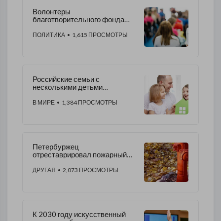
Волонтеры
благотворительного фонда
«Колос» привезли
продуктовый набор
ПОЛИТИКА
• 1,615 ПРОСМОТРЫ
пенсионерке
Российские семьи с
несколькими детьми
освободят от части налогов
В МИРЕ
• 1,384 ПРОСМОТРЫ
Петербуржец
отреставрировал пожарный
гидрант на Сибирской улице
ДРУГАЯ
• 2,073 ПРОСМОТРЫ
К 2030 году искусственный