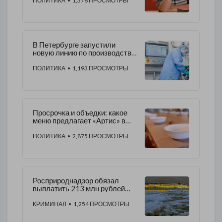
ПОЛИТИКА
• 1,376 ПРОСМОТРЫ
В Петербурге запустили
новую линию по производству
вакцин от коронавируса
ПОЛИТИКА
• 1,193 ПРОСМОТРЫ
Просрочка и объедки: какое
меню предлагает «Артис» в
школах
ПОЛИТИКА
• 2,875 ПРОСМОТРЫ
Росприроднадзор обязал
выплатить 213 млн рублей
водоканал Кировского района
за загрязнение реки Невы
КРИМИНАЛ
• 1,254 ПРОСМОТРЫ