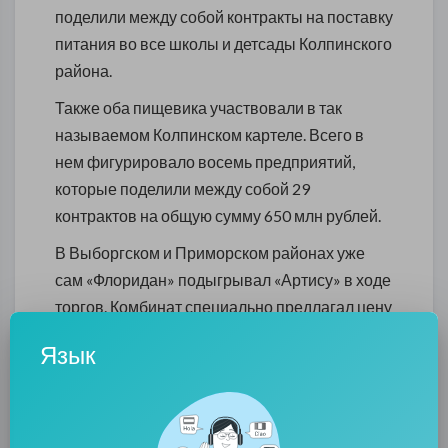
поделили между собой контракты на поставку
питания во все школы и детсады Колпинского
района.
Также оба пищевика участвовали в так
называемом Колпинском картеле. Всего в
нем фигурировало восемь предприятий,
которые поделили между собой 29
контрактов на общую сумму 650 млн рублей.
В Выборгском и Приморском районах уже
сам «Флоридан» подыгрывал «Артису» в ходе
торгов. Комбинат специально предлагал цену
чуть-чуть дороже, что обеспечивало
Язык
незначительное понижение начальной
максимальной стоимости контрактов для
партнера.