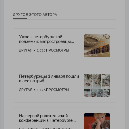
ДРУГОЕ ЭТОГО АВТОРА
Ужасы петербургской
подземки: метростроевцы
продолжают уродовать
станции
ДРУГАЯ
• 1,535 ПРОСМОТРЫ
Петербуржцы 1 января пошли
в лес по грибы
ДРУГАЯ
• 1,176 ПРОСМОТРЫ
На первой родительской
конференции в Петербурге
обсудили питание в школе