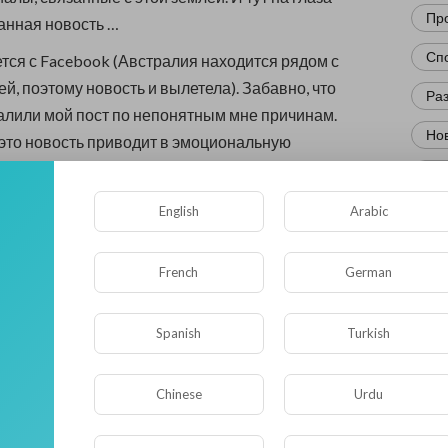
Пр
анная новость …
Сп
тся с Facebook (Австралия находится рядом с
й, поэтому новость и вылетела). Забавно, что
Ра
алили мой пост по непонятным мне причинам.
Нов
 это новость приводит в эмоциональную
. Эти треклятые IT-компании уже и до экватора
Кр
не желают платить за контент, который берут у
English
Arabic
Фл
Ис
хватиться за возможность сравнить американские
French
German
рдором, а 20 колец власти с интернетом. Да,
Юм
цо Всевластия я отдам Америке.
Нау
Spanish
Turkish
нские IT-корпорации позволяют себе так
Ре
 относиться к пользователям и другим странам.
Chinese
Urdu
щищают власти США. Но мне кажется, что подобное
Эк
 отношение может негативно сказаться как на
Др