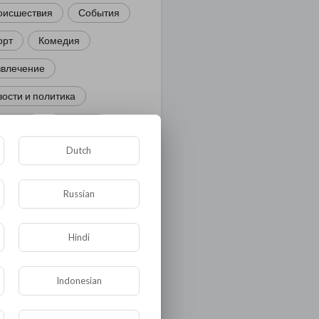
оисшествия
События
орт
Комедия
звлечение
ости и политика
иминал
Культура
Dutch
ора и фауна
ЖКХ
тория
Медицина
Russian
ор
ка и образование
Hindi
лигия
Экономика
Indonesian
ология
Технологии
угая