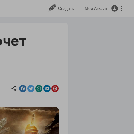
Создать
Мой Аккаунт
очет