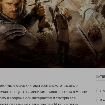
КАТЕ
емя увлеклась книгами британского писателя
Об
елин колец», а знаменитая трилогия снята в Новое
ому я вооружаюсь интернетом и смотрю все
В 
алы, связанные с этой землей. И тут на глаза