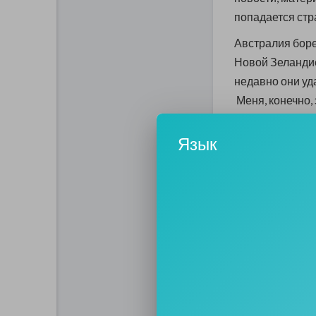
попадается стр
Австралия боре
Новой Зеландие
недавно они уд
Меня, конечно,
нестабильность
добрались. Они 
Язык
журналистов.
И не могу не у
корпорации с Мо
последнее Коль
Почему америка
наплевательски
Конечно, их за
неуважительное