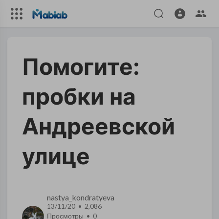
Помогите:
пробки на
Андреевской
улице
nastya_kondratyeva
13/11/20 • 2,086
Просмотры •
0