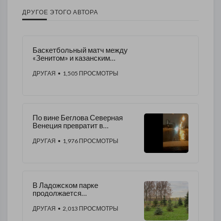
ДРУГОЕ ЭТОГО АВТОРА
Баскетбольный матч между
«Зенитом» и казанским
УНИКС пройдет без зрителей
ДРУГАЯ
• 1,505 ПРОСМОТРЫ
По вине Беглова Северная
Венеция превратит в
реальность миф о неизбежном
затоплении
ДРУГАЯ
• 1,976 ПРОСМОТРЫ
В Ладожском парке
продолжается
благоустройство
ДРУГАЯ
• 2,013 ПРОСМОТРЫ