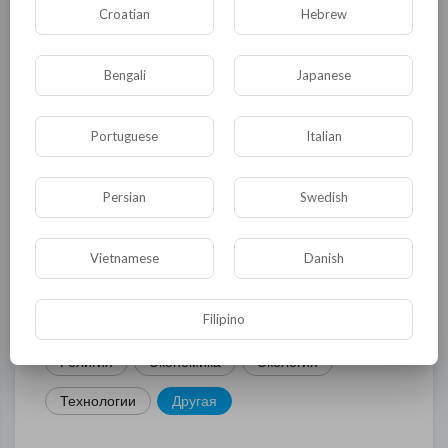
Croatian
Hebrew
КАТЕГОРИИ
Bengali
Japanese
Общая
Политика
В мире
Portuguese
Italian
Общество
Происшествия
События
Persian
Swedish
Спорт
Комедия
Развлечение
Новости и политика
Криминал
Культура
Vietnamese
Danish
Флора и фауна
ЖКХ
История
Filipino
Медицина
Юмор
Наука и образование
Религия
Экономика
Экология
Технологии
Другая