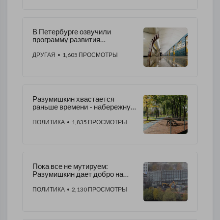
В Петербурге озвучили
программу развития
метрополитена до 2045 года
ДРУГАЯ
• 1,605 ПРОСМОТРЫ
Разумишкин хвастается
раньше времени - набережную
в Красногвардейском районе
СПб так и не открыли
ПОЛИТИКА
• 1,835 ПРОСМОТРЫ
Пока все не мутируем:
Разумишкин дает добро на
застройку Охтинского мыса
ПОЛИТИКА
• 2,130 ПРОСМОТРЫ