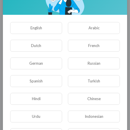
Powered by
Froala Editor
0
0
• 0 Комментарии
English
Arabic
Опубликовать
Dutch
French
German
Russian
Spanish
Turkish
Hindi
Chinese
Комментариев нет
Urdu
Indonesian