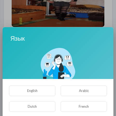
Язык
Здраствуйте меня завут Наталья я проживаю
в Донецке и воспитываю 11 летнего сына из
за ситуации в стране алименты не получаю и
июля месяца очень нуждаюсь в финансовой
помощи если бы вы смогли перевести мне 5-
10 гривен мы бы с сыном были бы вам очень
English
Arabic
благодарны зарание огромное человеческое
СПАСИБО Я.К 410012343581599 карта
Dutch
French
приват банка 4405 8858 23917189
с
уважением!
Гринец Наталья Василевна