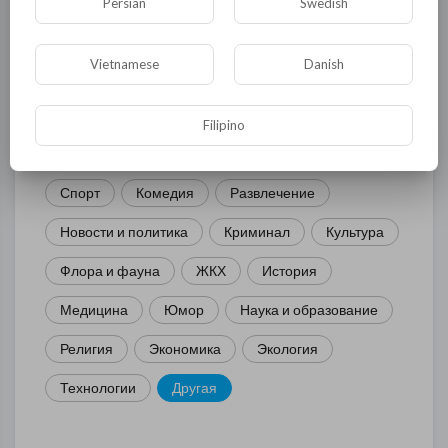
Persian
Swedish
КАТЕГОРИИ
Vietnamese
Danish
Общая
Политика
В мире
Filipino
Общество
Происшествия
События
Спорт
Комедия
Развлечение
Новости и политика
Криминал
Культура
Флора и фауна
ЖКХ
История
Медицина
Юмор
Наука и образование
Религия
Экономика
Экология
Технологии
Другая