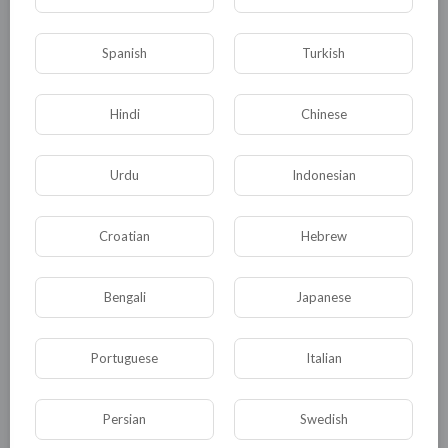
новости
0
0
Spanish
• 0 Комментарии
Turkish
Hindi
Chinese
Опубликовать
Urdu
Indonesian
Croatian
Hebrew
Bengali
Japanese
Portuguese
Italian
Комментариев нет
Persian
Swedish