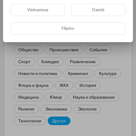
Vietnamese
Danish
КАТЕГОРИИ
Filipino
Общая
Политика
В мире
Общество
Происшествия
События
Спорт
Комедия
Развлечение
Новости и политика
Криминал
Культура
Флора и фауна
ЖКХ
История
Медицина
Юмор
Наука и образование
Религия
Экономика
Экология
Технологии
Другая